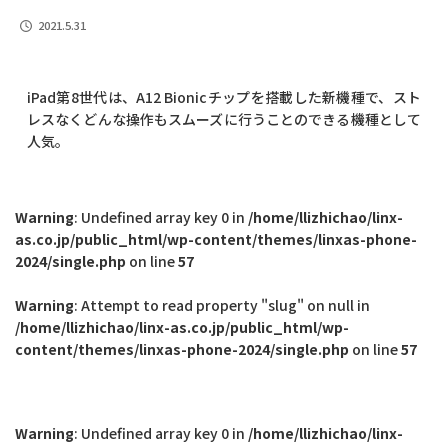
2021.5.31
iPad第8世代は、A12 Bionicチップを搭載した新機種で、スト
レスなくどんな操作もスムーズに行うことのできる機種として
人気。
Warning
: Undefined array key 0 in
/home/llizhichao/linx-
as.co.jp/public_html/wp-content/themes/linxas-phone-
2024/single.php
on line
57
Warning
: Attempt to read property "slug" on null in
/home/llizhichao/linx-as.co.jp/public_html/wp-
content/themes/linxas-phone-2024/single.php
on line
57
Warning
: Undefined array key 0 in
/home/llizhichao/linx-