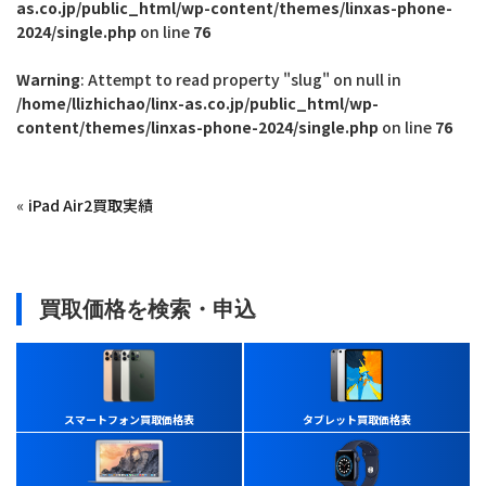
as.co.jp/public_html/wp-content/themes/linxas-phone-
2024/single.php
on line
76
Warning
: Attempt to read property "slug" on null in
/home/llizhichao/linx-as.co.jp/public_html/wp-
content/themes/linxas-phone-2024/single.php
on line
76
«
iPad Air2買取実績
買取価格を検索・申込
スマートフォン買取価格表
タブレット買取価格表