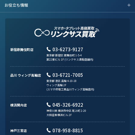
お役立ち情報
03-6273-9127
新宿歌舞伎町店
東京都 新宿区 歌舞伎町 1-5-4
第22東ビル 1F (リンクサス酒販店舗内)
03-6721-7005
品川 ウィング高輪店
東京都 港区 高輪 4-10-18
ウィング高輪 2F
(スマホ修理工房品川ウィング高輪店内)
045-326-6922
横浜関内店
神奈川県 横浜市中区 尾上町 2-20
大和証券横浜ビル 2F
078-958-8815
神戸三宮店