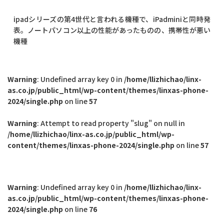
ipadシリーズの第4世代と言われる機種で、iPadminiと同時発
表。ノートパソコン以上の性能があったものの、携帯性が悪い
機種
Warning
: Undefined array key 0 in
/home/llizhichao/linx-
as.co.jp/public_html/wp-content/themes/linxas-phone-
2024/single.php
on line
57
Warning
: Attempt to read property "slug" on null in
/home/llizhichao/linx-as.co.jp/public_html/wp-
content/themes/linxas-phone-2024/single.php
on line
57
Warning
: Undefined array key 0 in
/home/llizhichao/linx-
as.co.jp/public_html/wp-content/themes/linxas-phone-
2024/single.php
on line
76