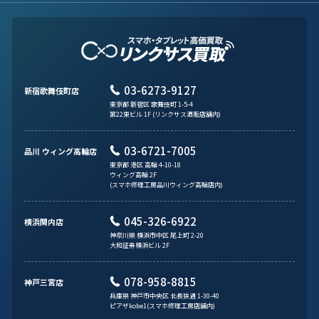
03-6273-9127
新宿歌舞伎町店
東京都 新宿区 歌舞伎町 1-5-4
第22東ビル 1F (リンクサス酒販店舗内)
03-6721-7005
品川 ウィング高輪店
東京都 港区 高輪 4-10-18
ウィング高輪 2F
(スマホ修理工房品川ウィング高輪店内)
045-326-6922
横浜関内店
神奈川県 横浜市中区 尾上町 2-20
大和証券横浜ビル 2F
078-958-8815
神戸三宮店
兵庫県 神戸市中央区 北長狭通 1-30-40
ピアザkobe1(スマホ修理工房店舗内)