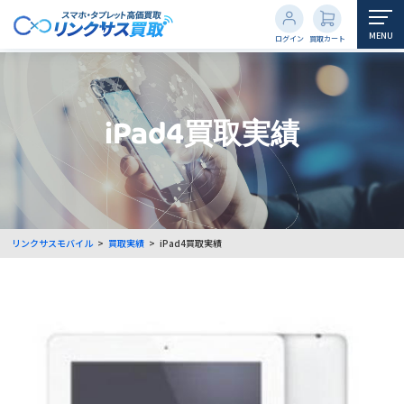
MENU
ログイン
買取カート
iPad4買取実績
リンクサスモバイル
>
買取実績
>
iPad4買取実績