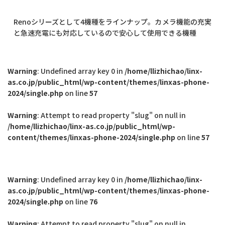
Renoシリーズとして4機種をラインナップ。カメラ機能の充実
と急速充電にも対応しているので安心して使用できる機種
Warning
: Undefined array key 0 in
/home/llizhichao/linx-
as.co.jp/public_html/wp-content/themes/linxas-phone-
2024/single.php
on line
57
Warning
: Attempt to read property "slug" on null in
/home/llizhichao/linx-as.co.jp/public_html/wp-
content/themes/linxas-phone-2024/single.php
on line
57
Warning
: Undefined array key 0 in
/home/llizhichao/linx-
as.co.jp/public_html/wp-content/themes/linxas-phone-
2024/single.php
on line
76
Warning
: Attempt to read property "slug" on null in