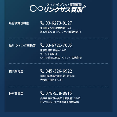
03-6273-9127
新宿歌舞伎町店
東京都 新宿区 歌舞伎町 1-5-4
第22東ビル 1F (リンクサス酒販店舗内)
03-6721-7005
品川 ウィング高輪店
東京都 港区 高輪 4-10-18
ウィング高輪 2F
(スマホ修理工房品川ウィング高輪店内)
045-326-6922
横浜関内店
神奈川県 横浜市中区 尾上町 2-20
大和証券横浜ビル 2F
078-958-8815
神戸三宮店
兵庫県 神戸市中央区 北長狭通 1-30-40
ピアザkobe1(スマホ修理工房店舗内)