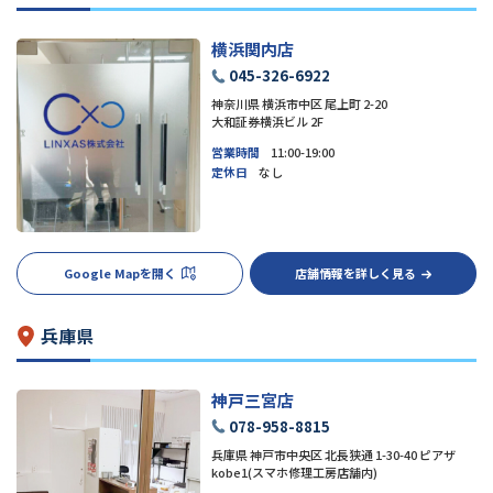
横浜関内店
045-326-6922
神奈川県 横浜市中区 尾上町 2-20
大和証券横浜ビル 2F
営業時間
11:00-19:00
定休日
なし
Google Mapを開く
店舗情報を詳しく見る
兵庫県
神戸三宮店
078-958-8815
兵庫県 神戸市中央区 北長狭通 1-30-40 ピアザ
kobe1(スマホ修理工房店舗内)