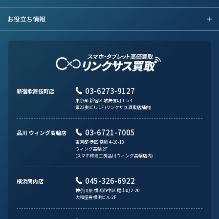
お役立ち情報
03-6273-9127
新宿歌舞伎町店
東京都 新宿区 歌舞伎町 1-5-4
第22東ビル 1F (リンクサス酒販店舗内)
03-6721-7005
品川 ウィング高輪店
東京都 港区 高輪 4-10-18
ウィング高輪 2F
(スマホ修理工房品川ウィング高輪店内)
045-326-6922
横浜関内店
神奈川県 横浜市中区 尾上町 2-20
大和証券横浜ビル 2F