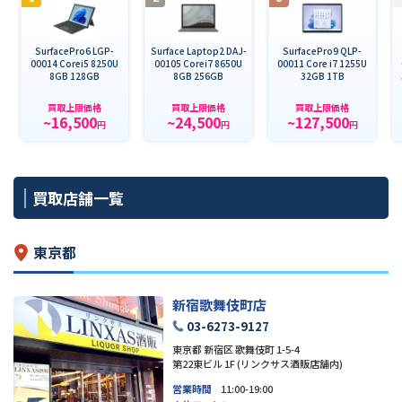
SurfacePro6 LGP-
Surface Laptop2 DAJ-
SurfacePro9 QLP-
00014 Corei5 8250U
00105 Corei7 8650U
00011 Core i7 1255U
8GB 128GB
8GB 256GB
32GB 1TB
買取上限価格
買取上限価格
買取上限価格
~16,500
~24,500
~127,500
円
円
円
買取店舗一覧
東京都
新宿歌舞伎町店
03-6273-9127
東京都 新宿区 歌舞伎町 1-5-4
第22東ビル 1F (リンクサス酒販店舗内)
営業時間
11:00-19:00