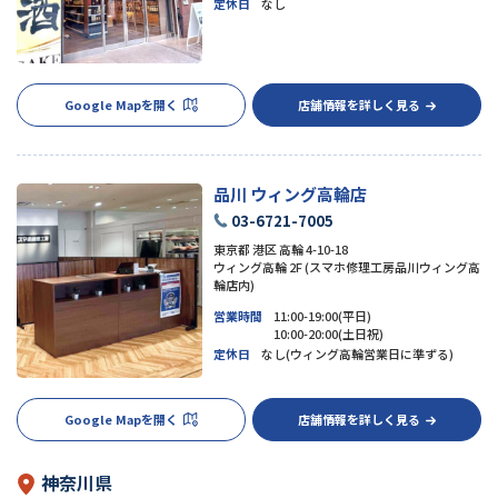
定休日
なし
Google Mapを開く
店舗情報を詳しく見る
品川 ウィング高輪店
03-6721-7005
東京都 港区 高輪 4-10-18
ウィング高輪 2F (スマホ修理工房品川ウィング高
輪店内)
営業時間
11:00-19:00(平日)
10:00-20:00(土日祝)
定休日
なし(ウィング高輪営業日に準ずる)
Google Mapを開く
店舗情報を詳しく見る
神奈川県