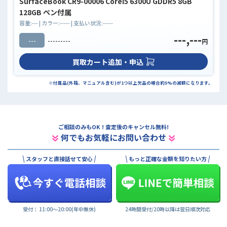
SurfaceBook CR9-00006 Corei5 6300U GDDR5 8GB
128GB ペン付属
容量:
---
| カラー:
-----
| 支払い状況:
-----
---,---
---
---------
円
買取カート追加・申込
※付属品(外箱、マニュアル含む)が1つ以上欠品の場合約5%の減額になります。
ご相談のみもOK ! 査定後のキャンセル無料!
何でもお気軽にお問い合わせ
スタッフと直接話せて安心
もっと正確な金額を知りたい方
受付： 11:00〜20:00(年中無休)
24時間受付/20時以降は翌日順次対応