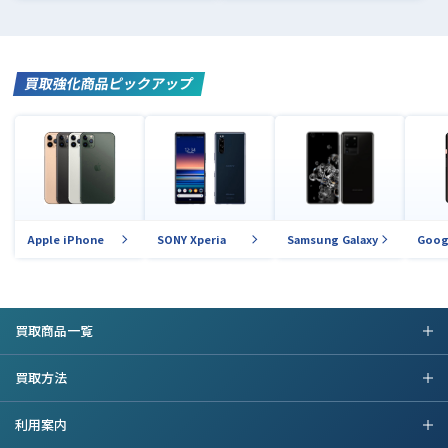
買取強化商品ピックアップ
Apple iPhone
SONY Xperia
Samsung Galaxy
Goog
買取商品一覧
買取方法
利用案内