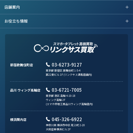
店舗案内
お役立ち情報
03-6273-9127
新宿歌舞伎町店
東京都 新宿区 歌舞伎町 1-5-4
第22東ビル 1F (リンクサス酒販店舗内)
03-6721-7005
品川 ウィング高輪店
東京都 港区 高輪 4-10-18
ウィング高輪 2F
(スマホ修理工房品川ウィング高輪店内)
045-326-6922
横浜関内店
神奈川県 横浜市中区 尾上町 2-20
大和証券横浜ビル 2F