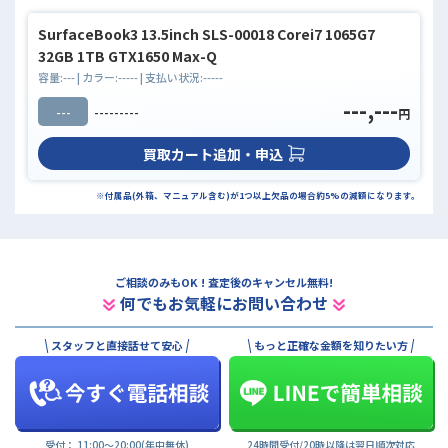
SurfaceBook3 13.5inch SLS-00018 Corei7 1065G7
32GB 1TB GTX1650 Max-Q
容量:
---
| カラー:
-----
| 支払い状況:
-----
---,---
---
---------
円
買取カート追加・申込
※付属品(外箱、マニュアル含む)が1つ以上欠品の場合約5%の減額になります。
ご相談のみもOK ! 査定後のキャンセル無料!
何でもお気軽にお問い合わせ
スタッフと直接話せて安心
もっと正確な金額を知りたい方
受付： 11:00〜20:00(年中無休)
24時間受付/20時以降は翌日順次対応