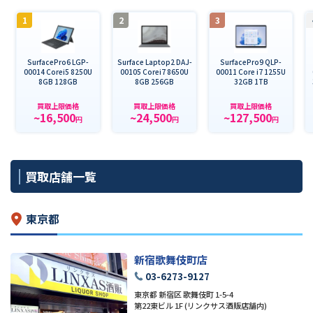
1
2
3
SurfacePro6 LGP-
Surface Laptop2 DAJ-
SurfacePro9 QLP-
00014 Corei5 8250U
00105 Corei7 8650U
00011 Core i7 1255U
8GB 128GB
8GB 256GB
32GB 1TB
買取上限価格
買取上限価格
買取上限価格
~16,500
~24,500
~127,500
円
円
円
買取店舗一覧
東京都
新宿歌舞伎町店
03-6273-9127
東京都 新宿区 歌舞伎町 1-5-4
第22東ビル 1F (リンクサス酒販店舗内)