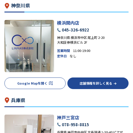
神奈川県
横浜関内店
045-326-6922
神奈川県 横浜市中区 尾上町 2-20
大和証券横浜ビル 2F
営業時間
11:00-19:00
定休日
なし
Google Mapを開く
店舗情報を詳しく見る
兵庫県
神戸三宮店
078-958-8815
兵庫県 神戸市中央区 北長狭通 1-30-40 ピアザ