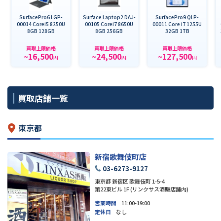
SurfacePro6 LGP-
Surface Laptop2 DAJ-
SurfacePro9 QLP-
00014 Corei5 8250U
00105 Corei7 8650U
00011 Core i7 1255U
8GB 128GB
8GB 256GB
32GB 1TB
買取上限価格
買取上限価格
買取上限価格
~16,500
~24,500
~127,500
円
円
円
買取店舗一覧
東京都
新宿歌舞伎町店
03-6273-9127
東京都 新宿区 歌舞伎町 1-5-4
第22東ビル 1F (リンクサス酒販店舗内)
営業時間
11:00-19:00
定休日
なし