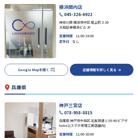
横浜関内店
045-326-6922
神奈川県 横浜市中区 尾上町 2-20
大和証券横浜ビル 2F
営業時間
11:00-19:00
定休日
なし
Google Mapを開く
店舗情報を詳しく見る
兵庫県
神戸三宮店
078-958-8815
兵庫県 神戸市中央区 北長狭通 1-30-40 ピアザ
kobe1(スマホ修理工房店舗内)
営業時間
11:00-20:00