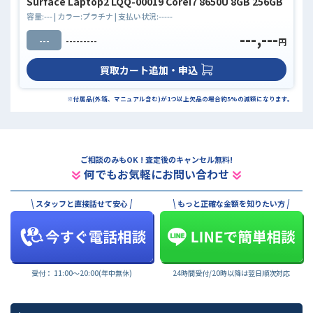
Surface Laptop2 LQQ-00019 Corei7 8650U 8GB 256GB
容量:
---
| カラー:
プラチナ
| 支払い状況:
-----
---,---
---
---------
円
買取カート追加・申込
※付属品(外箱、マニュアル含む)が1つ以上欠品の場合約5%の減額になります。
ご相談のみもOK ! 査定後のキャンセル無料!
何でもお気軽にお問い合わせ
スタッフと直接話せて安心
もっと正確な金額を知りたい方
受付： 11:00〜20:00(年中無休)
24時間受付/20時以降は翌日順次対応