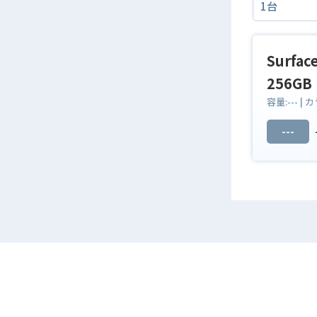
Surfac
256GB
容量:
---
| カ
---