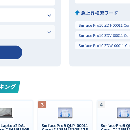
急上昇検索ワード
ンキング
3
4
 Laptop2 DAJ-
SurfacePro9 QLP-00011
SurfacePro9 Q
rei7 8650U 8GB
Core i7 1255U 32GB 1TB
Core i7 1265U