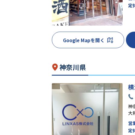
定
Google Mapを開く
神奈川県
横
神奈
大
営
定