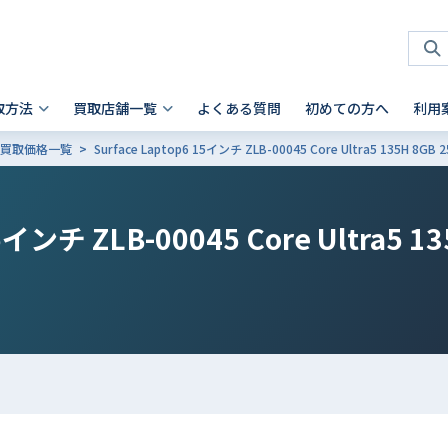
取方法
買取店舗一覧
よくある質問
初めての方へ
利用
ce 買取価格一覧
Surface Laptop6 15インチ ZLB-00045 Core Ultra5 135H 8G
タブレット 買取
店頭買取
神奈川県
お客様の声
スマホを高く売るコツ
ノートパソコン 買取
法人買取
兵庫県
故障品の買取について
iPhone 買取前確認ポイント
Android製品の初期化方法
Android製品 買取の注意点
Pad
- Mac
 横浜関内店
- 神戸三宮店
15インチ ZLB-00045 Core Ultra5 1
alaxy Tab
- Surface
iaomi
の他ブランド