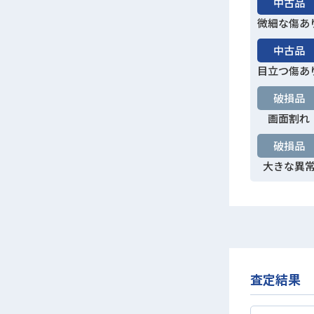
中古品
微細な傷あ
中古品
目立つ傷あ
破損品
画面割れ
破損品
大きな異
査定結果