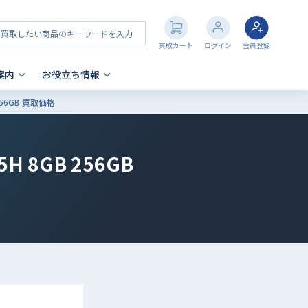
買取カート
ログイン
会員登録
案内
お役立ち情報
B 256GB 買取価格
その他 買取
店舗一覧
iPhone 買取の注意点
- AppleWatch
35H 8GB 256GB
- AirPods
- PlayStation
- NintendoSwitch
- Nintendo 3DS
- Xbox