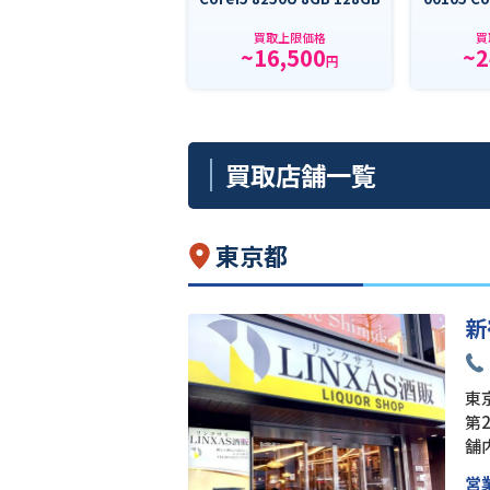
買取上限価格
買
~16,500
~2
円
買取店舗一覧
東京都
新
東京
第
舗
営