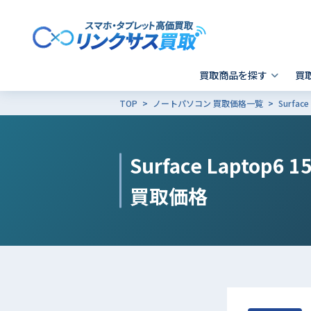
買取商品を探す
買
TOP
ノートパソコン 買取価格一覧
Surfa
スマホ 買取
郵送買取
東京
発送前の確認事項
キャリア別SIMロック解除
Apple製品の初期化方法
- iPhone
- 新宿歌舞伎町店
- i
-
Surface Laptop6 
- Xperia
- 品川 ウィング高輪店
- G
- Galaxy
- X
買取価格
- Pixel
そ
- AQUOS
その他ブランド