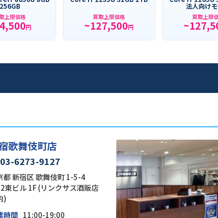
256GB
法人向けモ
取上限価格
買取上限価格
買取上限
4,500
~127,500
~127,5
円
円
宿歌舞伎町店
03-6273-9127
都 新宿区 歌舞伎町 1-5-4
22東ビル 1F (リンクサス酒販店
内)
業時間
11:00-19:00