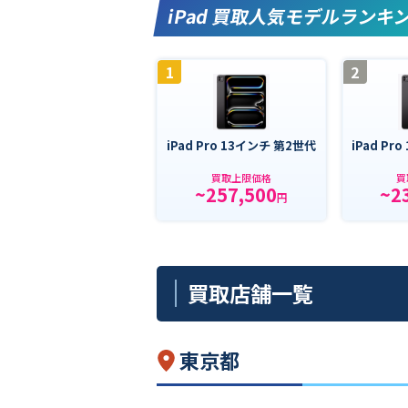
iPad 買取人気モデルランキ
1
2
iPad Pro 13インチ 第2世代
iPad Pr
買取上限価格
買
~257,500
~2
円
買取店舗一覧
東京都