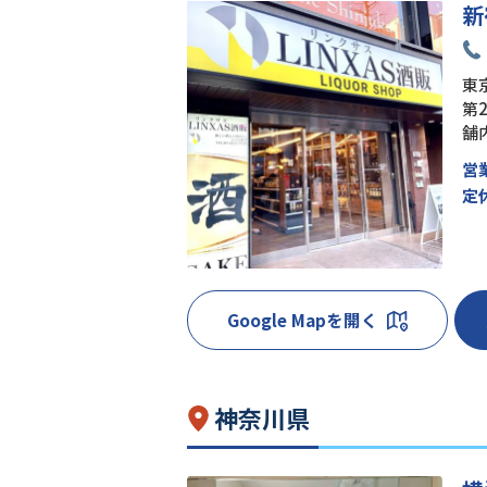
新
東京
第
舗
営
定
Google Mapを開く
神奈川県