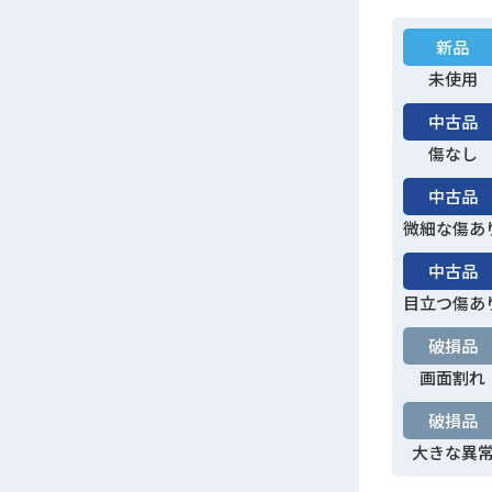
新品
未使用
中古品
傷なし
中古品
微細な傷あ
中古品
目立つ傷あ
破損品
画面割れ
破損品
大きな異