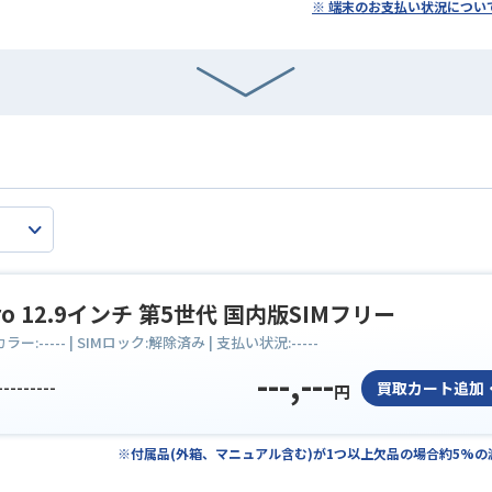
※ 端末のお支払い状況につい
Pro 12.9インチ 第5世代 国内版SIMフリー
 カラー:
-----
| SIMロック:
解除済み
| 支払い状況:
-----
---,---
---------
買取カート追加
円
※付属品(外箱、マニュアル含む)が1つ以上欠品の場合約5%