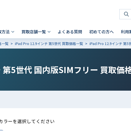
取方法
買取店舗一覧
よくある質問
初めての方へ
利用
価格一覧
iPad Pro 12.9インチ 第5世代 買取価格一覧
iPad Pro 12.9インチ
タブレット 買取
店頭買取
神奈川県
お客様の声
スマホを高く売るコツ
ノートパソコン 買取
法人買取
兵庫県
故障品の買取について
iPhone 買取前確認ポイント
Android製品の初期化方法
Android製品 買取の注意点
Pad
- Mac
 横浜関内店
- 神戸三宮店
インチ 第5世代 国内版SIMフリー
買取価
alaxy Tab
- Surface
iaomi
の他ブランド
カラーを選択してください