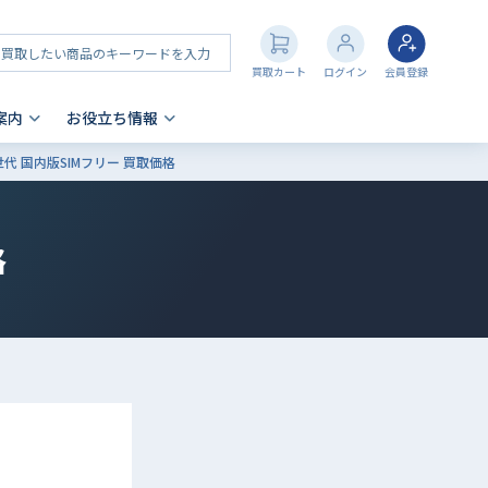
買取カート
ログイン
会員登録
案内
お役立ち情報
 第5世代 国内版SIMフリー 買取価格
その他 買取
店舗一覧
iPhone 買取の注意点
- AppleWatch
格
- AirPods
- PlayStation
- NintendoSwitch
- Nintendo 3DS
- Xbox