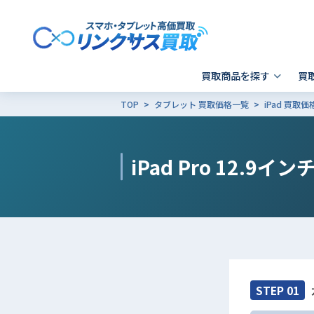
買取商品を探す
買
TOP
タブレット 買取価格一覧
iPad 買取
スマホ 買取
郵送買取
東京
発送前の確認事項
キャリア別SIMロック解除
Apple製品の初期化方法
- iPhone
- 新宿歌舞伎町店
- i
-
iPad Pro 12.9
- Xperia
- 品川 ウィング高輪店
- G
- Galaxy
- X
- Pixel
そ
- AQUOS
その他ブランド
STEP 01