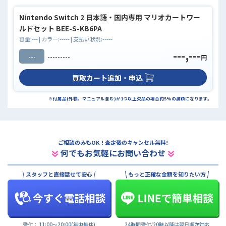
Nintendo Switch 2 日本語・国内専用 マリオカートワー
ルドセット BEE-S-KB6PA
容量:
---
| カラー:
-----
| 支払い状況:
-----
---,---
---
---------
円
買取カート追加・申込
※付属品(外箱、マニュアル含む)が1つ以上欠品の場合約5%の減額になります。
ご相談のみもOK ! 査定後のキャンセル無料!
何でもお気軽にお問い合わせ
スタッフと直接話せて安心
もっと正確な金額を知りたい方
受付： 11:00〜20:00(年中無休)
24時間受付/20時以降は翌日順次対応