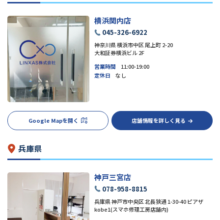
横浜関内店
045-326-6922
神奈川県 横浜市中区 尾上町 2-20
大和証券横浜ビル 2F
営業時間
11:00-19:00
定休日
なし
Google Mapを開く
店舗情報を詳しく見る
兵庫県
神戸三宮店
078-958-8815
兵庫県 神戸市中央区 北長狭通 1-30-40 ピアザ
kobe1(スマホ修理工房店舗内)