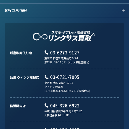
お役立ち情報
03-6273-9127
新宿歌舞伎町店
東京都 新宿区 歌舞伎町 1-5-4
第22東ビル 1F (リンクサス酒販店舗内)
03-6721-7005
品川 ウィング高輪店
東京都 港区 高輪 4-10-18
ウィング高輪 2F
(スマホ修理工房品川ウィング高輪店内)
045-326-6922
横浜関内店
神奈川県 横浜市中区 尾上町 2-20
大和証券横浜ビル 2F