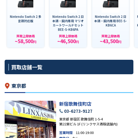
Nintendo Switch 2 多
Nintendo Switch 2 日
Nintendo Switch 2 日
言語対応版
本語・国内専用 マリオ
本語・国内専用 BEE-S-
カートワールドセット
KB6CA
BEE-S-KB6PA
買取上限価格
買取上限価格
買取上限価格
~58,500
~46,500
~43,500
円
円
円
買取店舗一覧
東京都
新宿歌舞伎町店
03-6273-9127
東京都 新宿区 歌舞伎町 1-5-4
第22東ビル 1F (リンクサス酒販店舗内)
営業時間
11:00-19:00
定休日
なし