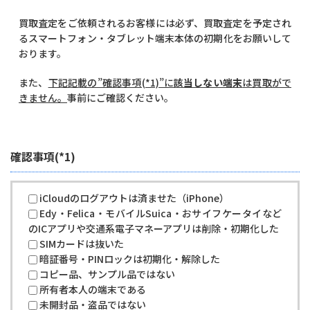
買取査定をご依頼されるお客様には必ず、買取査定を予定され
るスマートフォン・タブレット端末本体の初期化をお願いして
おります。
また、
下記記載の”確認事項(*1)”に
該当しない端末
は買取がで
きません。
事前にご確認ください。
確認事項(*1)
iCloudのログアウトは済ませた（iPhone）
Edy・Felica・モバイルSuica・おサイフケータイなど
のICアプリや交通系電子マネーアプリは削除・初期化した
SIMカードは抜いた
暗証番号・PINロックは初期化・解除した
コピー品、サンプル品ではない
所有者本人の端末である
未開封品・盗品ではない