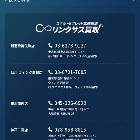
03-6273-9127
新宿歌舞伎町店
東京都 新宿区 歌舞伎町 1-5-4
第22東ビル 1F (リンクサス酒販店舗内)
03-6721-7005
品川 ウィング高輪店
東京都 港区 高輪 4-10-18
ウィング高輪 2F
(スマホ修理工房品川ウィング高輪店内)
045-326-6922
横浜関内店
神奈川県 横浜市中区 尾上町 2-20
大和証券横浜ビル 2F
078-958-8815
神戸三宮店
兵庫県 神戸市中央区 北長狭通 1-30-40