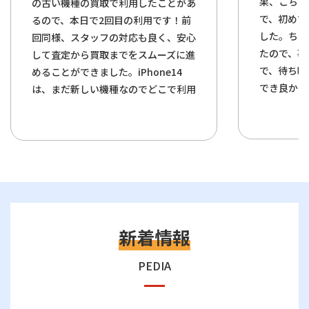
果、こちら
の古い機種の買取で利用したことがあ
で、初めて
るので、本日で2回目の利用です！前
した。ちょ
回同様、スタッフの対応も良く、安心
たので、事
して査定から買取までをスムーズに進
で、待ち時
めることができました。iPhone14
でき良かっ
は、まだ新しい機種なのでどこで利用
は、買取に
しても高値みたいですが、だからこ
簡単に説明
そ、安心して利用できる店舗としてこ
なくその場
の店舗を選びました。また利用したい
き安心しま
と思います！
新着情報
PEDIA