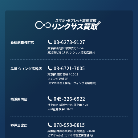
03-6273-9127
新宿歌舞伎町店
東京都 新宿区 歌舞伎町 1-5-4
第22東ビル 1F (リンクサス酒販店舗内)
03-6721-7005
品川 ウィング高輪店
東京都 港区 高輪 4-10-18
ウィング高輪 2F
(スマホ修理工房品川ウィング高輪店内)
045-326-6922
横浜関内店
神奈川県 横浜市中区 尾上町 2-20
大和証券横浜ビル 2F
078-958-8815
神戸三宮店
兵庫県 神戸市中央区 北長狭通 1-30-40
ピアザkobe1(スマホ修理工房店舗内)