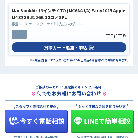
MacBookAir 13インチ CTO (MC6A4J/A) Early2025 Apple
M4 32GB 512GB 10コアGPU
容量:
---
| カラー:
スターライト
| 支払い状況:
-----
---,---
---
---------
円
買取カート追加・申込
※付属品(外箱、マニュアル含む)が1つ以上欠品の場合約5%の減額になります。
ご相談のみもOK ! 査定後のキャンセル無料!
何でもお気軽にお問い合わせ
スタッフと直接話せて安心
もっと正確な金額を知りたい方
受付： 11:00〜20:00(年中無休)
24時間受付/20時以降は翌日順次対応