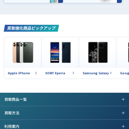
買取強化商品ピックアップ
Apple iPhone
SONY Xperia
Samsung Galaxy
Goog
買取商品一覧
買取方法
利用案内