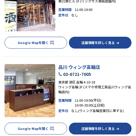
第22東ビル 1F (リンクサス酒販店舗内)
営業時間
11:00-19:00
定休日
なし
Google Mapを開く
店舗情報を詳しく見る
品川 ウィング高輪店
03-6721-7005
東京都 港区 高輪 4-10-18
ウィング高輪 2F (スマホ修理工房品川ウィング高
輪店内)
営業時間
11:00-19:00(平日)
10:00-20:00(土日祝)
定休日
なし(ウィング高輪営業日に準ずる)
Google Mapを開く
店舗情報を詳しく見る