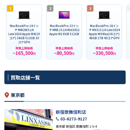
1
2
3
MacBookPro 14イン
MacBookPro 13イン
MacBookPro 16イン
チ MW2W3J/A
チ MNEJ3J/A Mid2022
チ MX313J/A Late2024
Late2024 Apple M4(10
Apple M2 8GB 512GB
Apple M4 Max(16コア)
コア) 16GB 512GB 10
48GB 1TB 40コアGPU
コアGPU
買取上限価格
買取上限価格
買取上限価格
~165,500
~80,500
~330,500
円
円
円
買取店舗一覧
東京都
新宿歌舞伎町店
03-6273-9127
東京都 新宿区 歌舞伎町 1-5-4