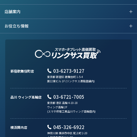
店舗案内
お役立ち情報
03-6273-9127
新宿歌舞伎町店
東京都 新宿区 歌舞伎町 1-5-4
第22東ビル 1F (リンクサス酒販店舗内)
03-6721-7005
品川 ウィング高輪店
東京都 港区 高輪 4-10-18
ウィング高輪 2F
(スマホ修理工房品川ウィング高輪店内)
045-326-6922
横浜関内店
神奈川県 横浜市中区 尾上町 2-20