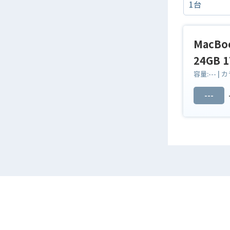
MacBoo
24GB 
容量:
---
| カ
---