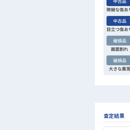
中古品
微細な傷あ
中古品
目立つ傷あ
破損品
画面割れ
破損品
大きな異
査定結果