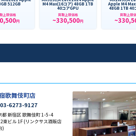
8GB 512GB
M4 Max(16コア) 48GB 1TB
Apple M4 Ma
40コアGPU
48GB 1TB 4
取上限価格
買取上限価格
買取上限
0,500
~330,500
~330,5
円
円
宿歌舞伎町店
03-6273-9127
都 新宿区 歌舞伎町 1-5-4
22東ビル 1F (リンクサス酒販店
内)