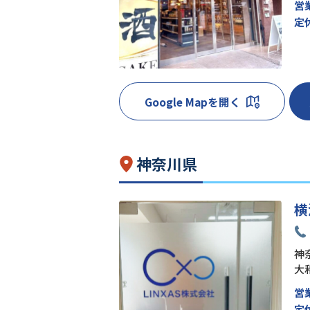
営
定
Google Mapを開く
神奈川県
横
神奈
大
営
定