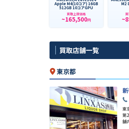
Apple M4(10コア) 16GB
M2 
512GB 10コアGPU
買取上限価格
買
~165,500
~8
円
買取店舗一覧
東京都
新
東京
第
舗