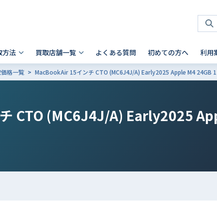
取方法
買取店舗一覧
よくある質問
初めての方へ
利用
買取価格一覧
MacBookAir 15インチ CTO (MC6J4J/A) Early2025 Apple M4 24
タブレット 買取
店頭買取
神奈川県
お客様の声
スマホを高く売るコツ
ノートパソコン 買取
法人買取
兵庫県
故障品の買取について
iPhone 買取前確認ポイント
Android製品の初期化方法
Android製品 買取の注意点
Pad
- Mac
 横浜関内店
- 神戸三宮店
 CTO (MC6J4J/A) Early2025 App
alaxy Tab
- Surface
iaomi
の他ブランド