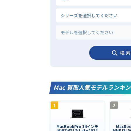
検 索
Mac 買取人気モデルランキ
1
2
MacBookPro 14インチ
MacBo
MW2W3J/A Late2024
MNEJ3J/A