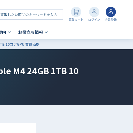
買取カート
ログイン
会員登録
案内
お役立ち情報
GB 1TB 10コアGPU 買取価格
その他 買取
店舗一覧
iPhone 買取の注意点
- AppleWatch
le M4 24GB 1TB 10
- AirPods
- PlayStation
- NintendoSwitch
- Nintendo 3DS
- Xbox