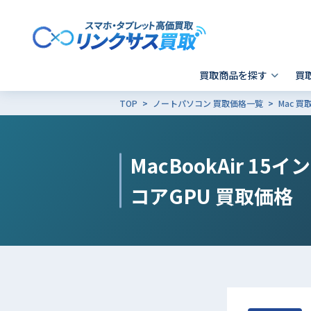
買取商品を探す
買
TOP
ノートパソコン 買取価格一覧
Mac 
スマホ 買取
郵送買取
東京
発送前の確認事項
キャリア別SIMロック解除
Apple製品の初期化方法
- iPhone
- 新宿歌舞伎町店
- i
-
MacBookAir 15インチ
- Xperia
- 品川 ウィング高輪店
- G
- Galaxy
- X
コアGPU
買取価格
- Pixel
そ
- AQUOS
その他ブランド