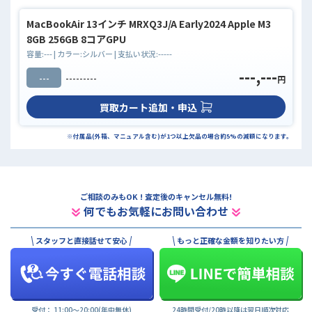
MacBookAir 13インチ MRXQ3J/A Early2024 Apple M3
8GB 256GB 8コアGPU
容量:
---
| カラー:
シルバー
| 支払い状況:
-----
---,---
---
---------
円
買取カート追加・申込
※付属品(外箱、マニュアル含む)が1つ以上欠品の場合約5%の減額になります。
ご相談のみもOK ! 査定後のキャンセル無料!
何でもお気軽にお問い合わせ
スタッフと直接話せて安心
もっと正確な金額を知りたい方
受付： 11:00〜20:00(年中無休)
24時間受付/20時以降は翌日順次対応