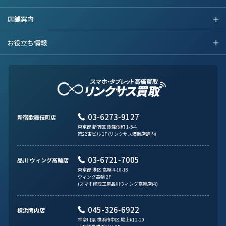
店舗案内
お役立ち情報
03-6273-9127
新宿歌舞伎町店
東京都 新宿区 歌舞伎町 1-5-4
第22東ビル 1F (リンクサス酒販店舗内)
03-6721-7005
品川 ウィング高輪店
東京都 港区 高輪 4-10-18
ウィング高輪 2F
(スマホ修理工房品川ウィング高輪店内)
045-326-6922
横浜関内店
神奈川県 横浜市中区 尾上町 2-20