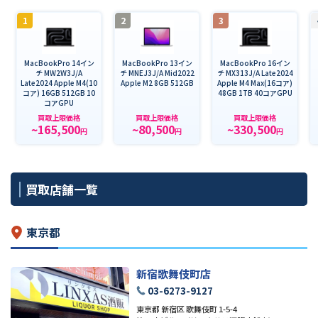
1
2
3
MacBookPro 14イン
MacBookPro 13イン
MacBookPro 16イン
チ MW2W3J/A
チ MNEJ3J/A Mid2022
チ MX313J/A Late2024
Late2024 Apple M4(10
Apple M2 8GB 512GB
Apple M4 Max(16コア)
コア) 16GB 512GB 10
48GB 1TB 40コアGPU
コアGPU
買取上限価格
買取上限価格
買取上限価格
~165,500
~80,500
~330,500
円
円
円
買取店舗一覧
東京都
新宿歌舞伎町店
03-6273-9127
東京都 新宿区 歌舞伎町 1-5-4