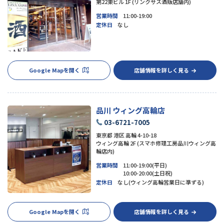
第22東ビル 1F (リンクサス酒販店舗内)
営業時間
11:00-19:00
定休日
なし
Google Mapを開く
店舗情報を詳しく見る
品川 ウィング高輪店
03-6721-7005
東京都 港区 高輪 4-10-18
ウィング高輪 2F (スマホ修理工房品川ウィング高
輪店内)
営業時間
11:00-19:00(平日)
10:00-20:00(土日祝)
定休日
なし(ウィング高輪営業日に準ずる)
Google Mapを開く
店舗情報を詳しく見る