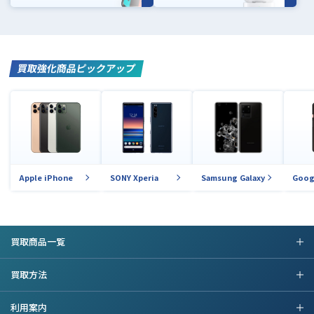
買取強化商品ピックアップ
Apple iPhone
SONY Xperia
Samsung Galaxy
Goog
買取商品一覧
買取方法
利用案内