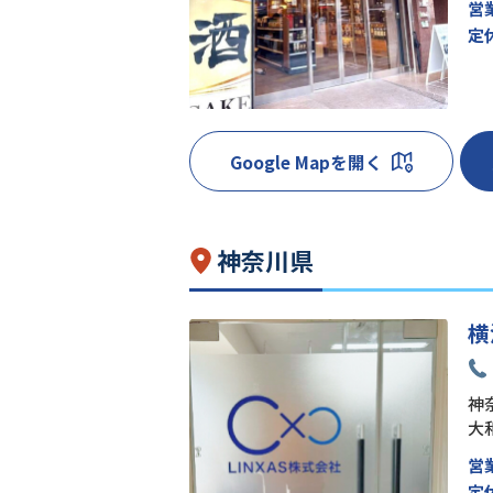
営
定
Google Mapを開く
神奈川県
横
神奈
大
営
定