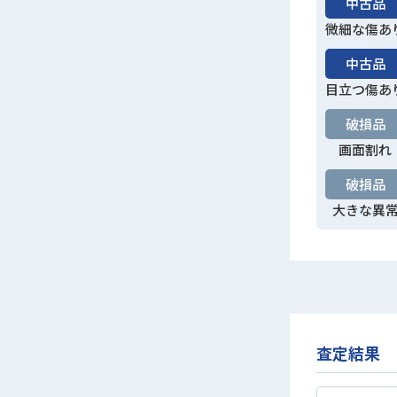
中古品
微細な傷あ
中古品
目立つ傷あ
破損品
画面割れ
破損品
大きな異
査定結果