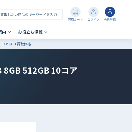
買取カート
ログイン
会員登録
案内
お役立ち情報
GB 10コアGPU 買取価格
その他 買取
店舗一覧
iPhone 買取の注意点
- AppleWatch
3 8GB 512GB 10コア
- AirPods
- PlayStation
- NintendoSwitch
- Nintendo 3DS
- Xbox