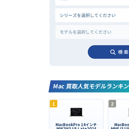
検 索
Mac 買取人気モデルランキ
1
2
MacBookPro 14インチ
MacBo
MW2W3J/A Late2024
MNEJ3J/A