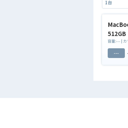
MacBoo
512GB
容量:
---
| カ
---