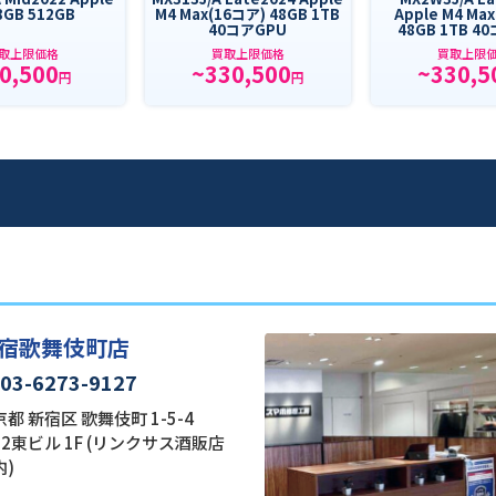
8GB 512GB
M4 Max(16コア) 48GB 1TB
Apple M4 Ma
40コアGPU
48GB 1TB 4
取上限価格
買取上限価格
買取上限
0,500
~330,500
~330,5
円
円
宿歌舞伎町店
03-6273-9127
都 新宿区 歌舞伎町 1-5-4
22東ビル 1F (リンクサス酒販店
内)