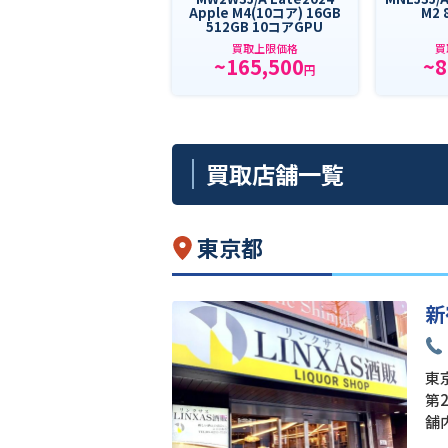
Apple M4(10コア) 16GB
M2 
512GB 10コアGPU
買取上限価格
買
~165,500
~8
円
買取店舗一覧
東京都
新
東京
第
舗