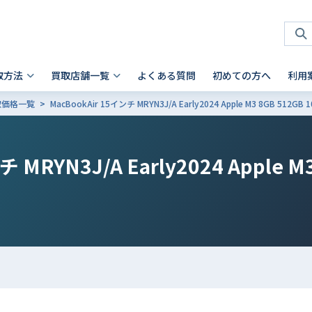
取方法
買取店舗一覧
よくある質問
初めての方へ
利用
買取価格一覧
MacBookAir 15インチ MRYN3J/A Early2024 Apple M3 8GB 512
タブレット 買取
店頭買取
神奈川県
お客様の声
スマホを高く売るコツ
ノートパソコン 買取
法人買取
兵庫県
故障品の買取について
iPhone 買取前確認ポイント
Android製品の初期化方法
Android製品 買取の注意点
Pad
- Mac
 横浜関内店
- 神戸三宮店
チ MRYN3J/A Early2024 Apple M
alaxy Tab
- Surface
iaomi
の他ブランド