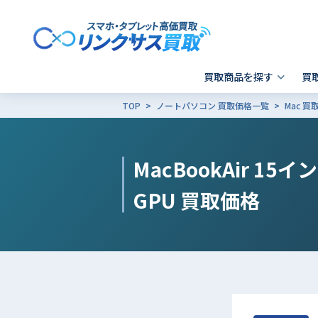
買取商品を探す
買
TOP
ノートパソコン 買取価格一覧
Mac 
スマホ 買取
郵送買取
東京
発送前の確認事項
キャリア別SIMロック解除
Apple製品の初期化方法
- iPhone
- 新宿歌舞伎町店
- i
-
MacBookAir 15イン
- Xperia
- 品川 ウィング高輪店
- G
- Galaxy
- X
GPU
買取価格
- Pixel
そ
- AQUOS
その他ブランド