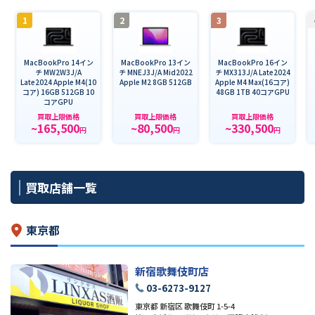
1
2
3
MacBookPro 14イン
MacBookPro 13イン
MacBookPro 16イン
チ MW2W3J/A
チ MNEJ3J/A Mid2022
チ MX313J/A Late2024
Late2024 Apple M4(10
Apple M2 8GB 512GB
Apple M4 Max(16コア)
コア) 16GB 512GB 10
48GB 1TB 40コアGPU
コアGPU
買取上限価格
買取上限価格
買取上限価格
~165,500
~80,500
~330,500
円
円
円
買取店舗一覧
東京都
新宿歌舞伎町店
03-6273-9127
東京都 新宿区 歌舞伎町 1-5-4