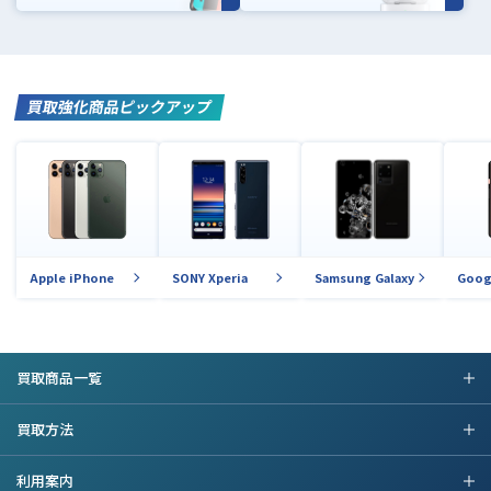
買取強化商品ピックアップ
Apple iPhone
SONY Xperia
Samsung Galaxy
Goog
買取商品一覧
買取方法
利用案内