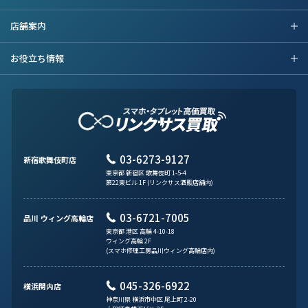
店舗案内
お役立ち情報
03-6273-9127
新宿歌舞伎町店
東京都 新宿区 歌舞伎町 1-5-4
第22東ビル 1F (リンクサス酒販店舗内)
03-6721-7005
品川 ウィング高輪店
東京都 港区 高輪 4-10-18
ウィング高輪 2F
(スマホ修理工房品川ウィング高輪店内)
045-326-6922
横浜関内店
神奈川県 横浜市中区 尾上町 2-20