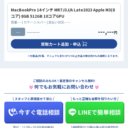
MacBookPro 14インチ MR7J3J/A Late2023 Apple M3(8
コア) 8GB 512GB 10コアGPU
容量:
---
| カラー:
シルバー
| 支払い状況:
-----
---,---
---
---------
円
買取カート追加・申込
※付属品(外箱、マニュアル含む)が1つ以上欠品の場合約5%の減額になります。
ご相談のみもOK ! 査定後のキャンセル無料!
何でもお気軽にお問い合わせ
スタッフと直接話せて安心
もっと正確な金額を知りたい方
受付： 11:00〜20:00(年中無休)
24時間受付/20時以降は翌日順次対応