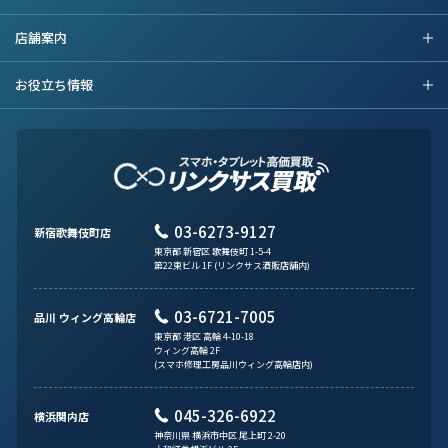
店舗案内
お役立ち情報
03-6273-9127
新宿歌舞伎町店
東京都 新宿区 歌舞伎町 1-5-4
第22東ビル 1F (リンクサス酒販店舗内)
03-6721-7005
品川 ウィング高輪店
東京都 港区 高輪 4-10-18
ウィング高輪 2F
(スマホ修理工房品川ウィング高輪店内)
045-326-6922
横浜関内店
神奈川県 横浜市中区 尾上町 2-20