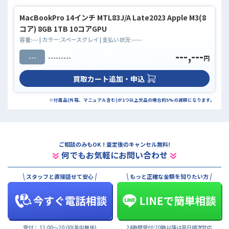
MacBookPro 14インチ MTL83J/A Late2023 Apple M3(8
コア) 8GB 1TB 10コアGPU
容量:
---
| カラー:
スペースグレイ
| 支払い状況:
-----
---,---
---
---------
円
買取カート追加・申込
※付属品(外箱、マニュアル含む)が1つ以上欠品の場合約5%の減額になります。
ご相談のみもOK ! 査定後のキャンセル無料!
何でもお気軽にお問い合わせ
スタッフと直接話せて安心
もっと正確な金額を知りたい方
受付： 11:00〜20:00(年中無休)
24時間受付/20時以降は翌日順次対応