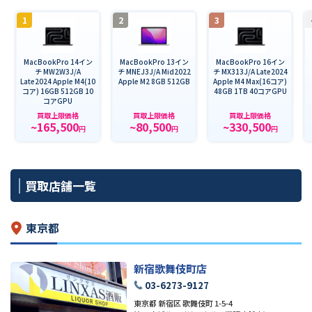
1
2
3
MacBookPro 14イン
MacBookPro 13イン
MacBookPro 16イン
チ MW2W3J/A
チ MNEJ3J/A Mid2022
チ MX313J/A Late2024
Late2024 Apple M4(10
Apple M2 8GB 512GB
Apple M4 Max(16コア)
コア) 16GB 512GB 10
48GB 1TB 40コアGPU
コアGPU
買取上限価格
買取上限価格
買取上限価格
~165,500
~80,500
~330,500
円
円
円
買取店舗一覧
東京都
新宿歌舞伎町店
03-6273-9127
東京都 新宿区 歌舞伎町 1-5-4