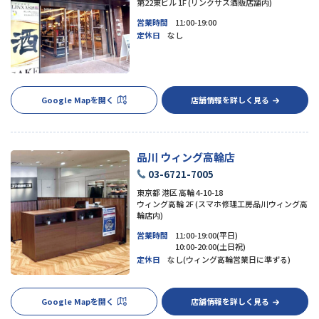
第22東ビル 1F (リンクサス酒販店舗内)
営業時間
11:00-19:00
定休日
なし
Google Mapを開く
店舗情報を詳しく見る
品川 ウィング高輪店
03-6721-7005
東京都 港区 高輪 4-10-18
ウィング高輪 2F (スマホ修理工房品川ウィング高
輪店内)
営業時間
11:00-19:00(平日)
10:00-20:00(土日祝)
定休日
なし(ウィング高輪営業日に準ずる)
Google Mapを開く
店舗情報を詳しく見る