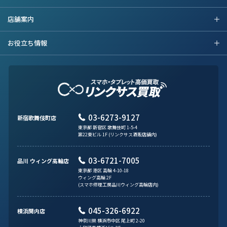
店舗案内
お役立ち情報
03-6273-9127
新宿歌舞伎町店
東京都 新宿区 歌舞伎町 1-5-4
第22東ビル 1F (リンクサス酒販店舗内)
03-6721-7005
品川 ウィング高輪店
東京都 港区 高輪 4-10-18
ウィング高輪 2F
(スマホ修理工房品川ウィング高輪店内)
045-326-6922
横浜関内店
神奈川県 横浜市中区 尾上町 2-20