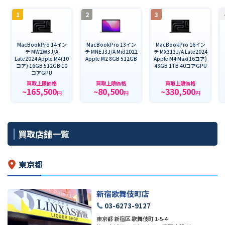
1
2
3
MacBookPro 14イン
MacBookPro 13イン
MacBookPro 16イン
チ MW2W3J/A
チ MNEJ3J/A Mid2022
チ MX313J/A Late2024
Late2024 Apple M4(10
Apple M2 8GB 512GB
Apple M4 Max(16コア)
コア) 16GB 512GB 10
48GB 1TB 40コアGPU
コアGPU
買取上限価格
買取上限価格
買取上限価格
~165,500
~80,500
~330,500
円
円
円
買取店舗一覧
東京都
新宿歌舞伎町店
03-6273-9127
東京都 新宿区 歌舞伎町 1-5-4