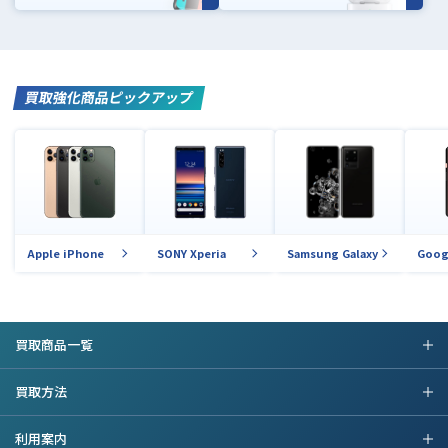
買取強化商品ピックアップ
Apple iPhone
SONY Xperia
Samsung Galaxy
Goog
買取商品一覧
買取方法
利用案内