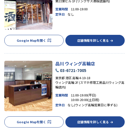
第22東ビル 1F (リンクサス酒販店舗内)
営業時間
11:00-19:00
定休日
なし
Google Mapを開く
店舗情報を詳しく見る
品川 ウィング高輪店
03-6721-7005
東京都 港区 高輪 4-10-18
ウィング高輪 2F (スマホ修理工房品川ウィング高
輪店内)
営業時間
11:00-19:00(平日)
10:00-20:00(土日祝)
定休日
なし(ウィング高輪営業日に準ずる)
Google Mapを開く
店舗情報を詳しく見る