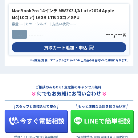
MacBookPro 14インチ MW2X3J/A Late2024 Apple
M4(10コア) 16GB 1TB 10コアGPU
容量:
---
| カラー:
シルバー
| 支払い状況:
-----
---,---
---
---------
円
買取カート追加・申込
※付属品(外箱、マニュアル含む)が1つ以上欠品の場合約5%の減額になります。
ご相談のみもOK ! 査定後のキャンセル無料!
何でもお気軽にお問い合わせ
スタッフと直接話せて安心
もっと正確な金額を知りたい方
受付： 11:00〜20:00(年中無休)
24時間受付/20時以降は翌日順次対応