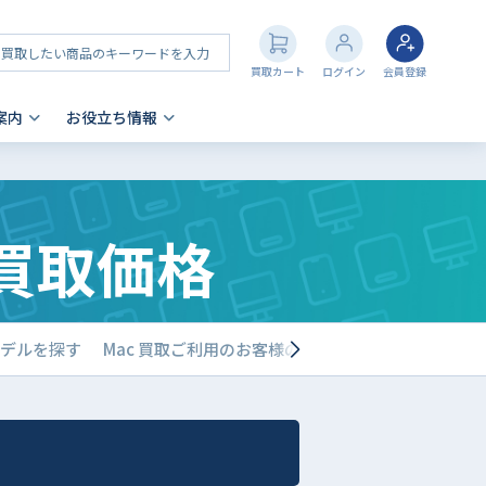
買取カート
ログイン
会員登録
案内
お役立ち情報
その他 買取
店舗一覧
iPhone 買取の注意点
14 買取価格
- AppleWatch
- AirPods
- PlayStation
- NintendoSwitch
モデルを探す
Mac 買取ご利用のお客様の声
買取店舗一覧
- Nintendo 3DS
- Xbox