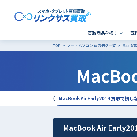
買取商品を探す
買
TOP
ノートパソコン 買取価格一覧
Mac 
スマホ 買取
郵送買取
東京
発送前の確認事項
キャリア別SIMロック解除
MacBoo
Apple製品の初期化方法
- iPhone
- 新宿歌舞伎町店
- i
-
- Xperia
- 品川 ウィング高輪店
- G
- Galaxy
- X
- Pixel
そ
 Air Early2014 買取価格表
MacBook Air Early2014 買取で
- AQUOS
その他ブランド
MacBook Air Early