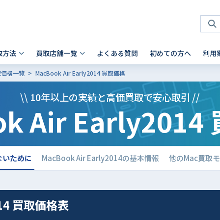
取方法
買取店舗一覧
よくある質問
初めての方へ
利用
買取価格一覧
MacBook Air Early2014 買取価格
タブレット 買取
店頭買取
神奈川県
お客様の声
スマホを高く売るコツ
ノートパソコン 買取
法人買取
兵庫県
故障品の買取について
iPhone 買取前確認ポイント
\\ 10年以上の実績と高価買取で安心取引 //
k Air Early20
Android製品の初期化方法
Android製品 買取の注意点
Pad
- Mac
 横浜関内店
- 神戸三宮店
alaxy Tab
- Surface
iaomi
の他ブランド
損しないために
MacBook Air Early2014の基本情報
他のMac買取
2014 買取価格表