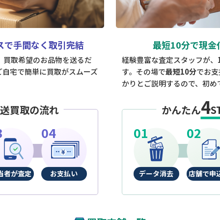
スで手間なく取引完結
最短10分で現金
は、買取希望のお品物を送るだ
経験豊富な査定スタッフが、
ご自宅で簡単に買取がスムーズ
す。その場で
最短10分
でお支
かりとご説明するので、初め
4
送買取の流れ
かんたん
S
当者が査定
お支払い
データ消去
店舗で申