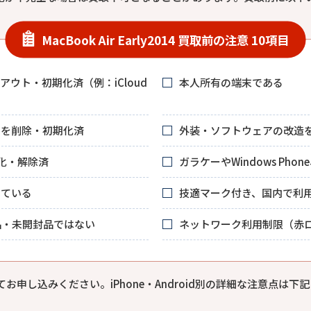
MacBook Air Early2014 買取前の注意 10項目
ウト・初期化済（例：iCloud
本人所有の端末である
リを削除・初期化済
外装・ソフトウェアの改造
期化・解除済
ガラケーやWindows Phone
いている
技適マーク付き、国内で利
品・未開封品ではない
ネットワーク利用制限（赤
申し込みください。iPhone・Android別の詳細な注意点は