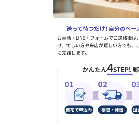
送って待つだけ!
自分のペー
お電話・LINE・フォームでご連絡後
け。忙しい方や来店が難しい方でも、
に完結します。
4
かんたん
STEP!
郵
自宅で申込み
梱包・発送
担