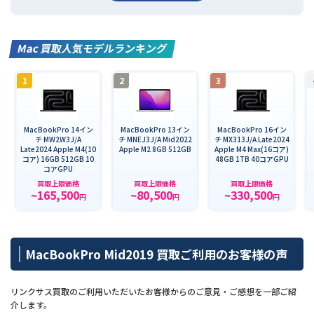
Mac 買取人気モデルランキング
1
2
3
MacBookPro 14イン
MacBookPro 13イン
MacBookPro 16イン
チ MW2W3J/A
チ MNEJ3J/A Mid2022
チ MX313J/A Late2024
Late2024 Apple M4(10
Apple M2 8GB 512GB
Apple M4 Max(16コア)
コア) 16GB 512GB 10
48GB 1TB 40コアGPU
コアGPU
買取上限価格
買取上限価格
買取上限価格
~165,500
~80,500
~330,500
円
円
円
MacBookPro Mid2019 買取ご利用のお客様の声
リンクサス買取のご利用いただいたお客様からのご意見・ご感想を一部ご紹
介します。