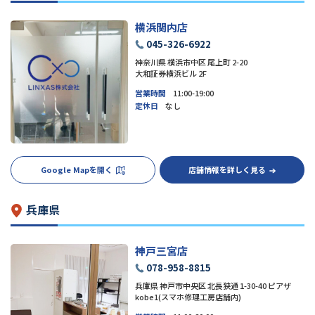
横浜関内店
045-326-6922
神奈川県 横浜市中区 尾上町 2-20
大和証券横浜ビル 2F
営業時間
11:00-19:00
定休日
なし
Google Mapを開く
店舗情報を詳しく見る
兵庫県
神戸三宮店
078-958-8815
兵庫県 神戸市中央区 北長狭通 1-30-40 ピアザ
kobe1(スマホ修理工房店舗内)