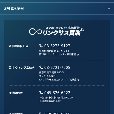
お役立ち情報
03-6273-9127
新宿歌舞伎町店
東京都 新宿区 歌舞伎町 1-5-4
第22東ビル 1F (リンクサス酒販店舗内)
03-6721-7005
品川 ウィング高輪店
東京都 港区 高輪 4-10-18
ウィング高輪 2F
(スマホ修理工房品川ウィング高輪店内)
045-326-6922
横浜関内店
神奈川県 横浜市中区 尾上町 2-20
大和証券横浜ビル 2F