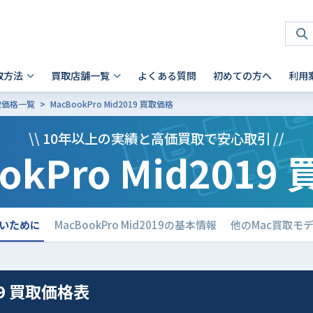
取方法
買取店舗一覧
よくある質問
初めての方へ
利用
買取価格一覧
MacBookPro Mid2019 買取価格
タブレット 買取
店頭買取
神奈川県
お客様の声
スマホを高く売るコツ
ノートパソコン 買取
法人買取
兵庫県
故障品の買取について
iPhone 買取前確認ポイント
\\ 10年以上の実績と高価買取で安心取引 //
okPro Mid201
Android製品の初期化方法
Android製品 買取の注意点
Pad
- Mac
 横浜関内店
- 神戸三宮店
alaxy Tab
- Surface
iaomi
の他ブランド
しないために
MacBookPro Mid2019の基本情報
他のMac買取モ
019 買取価格表