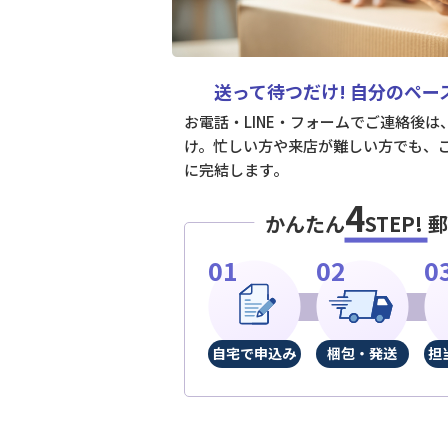
送って待つだけ!
自分のペー
お電話・LINE・フォームでご連絡後
け。忙しい方や来店が難しい方でも、
に完結します。
4
かんたん
STEP!
郵
自宅で申込み
梱包・発送
担