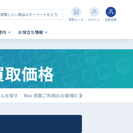
買取カート
ログイン
会員登録
案内
お役立ち情報
その他 買取
店舗一覧
iPhone 買取の注意点
9 買取価格
- AppleWatch
- AirPods
- PlayStation
- NintendoSwitch
デルを探す
Mac 買取ご利用のお客様の声
買取店舗一覧
- Nintendo 3DS
- Xbox