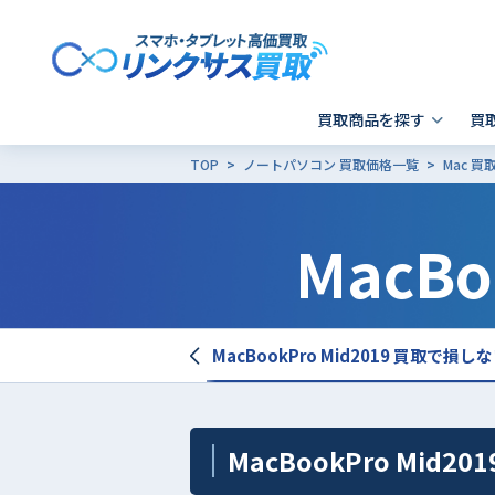
買取商品を探す
買
TOP
ノートパソコン 買取価格一覧
Mac 
スマホ 買取
郵送買取
東京
発送前の確認事項
キャリア別SIMロック解除
MacBo
Apple製品の初期化方法
- iPhone
- 新宿歌舞伎町店
- i
-
- Xperia
- 品川 ウィング高輪店
- G
- Galaxy
- X
- Pixel
そ
kPro Mid2019 買取価格表
MacBookPro Mid2019 買取で損
- AQUOS
その他ブランド
MacBookPro Mid2