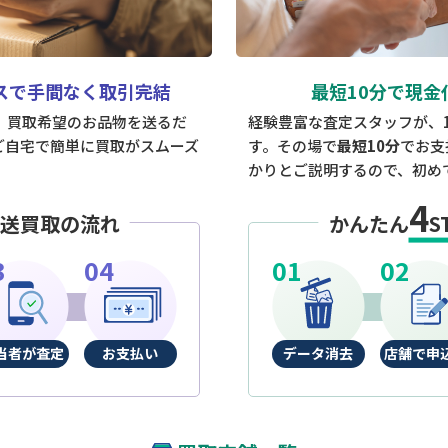
スで手間なく取引完結
最短10分で現金
は、買取希望のお品物を送るだ
経験豊富な査定スタッフが、
ご自宅で簡単に買取がスムーズ
す。その場で
最短10分
でお支
かりとご説明するので、初め
4
送買取の流れ
かんたん
S
当者が査定
お支払い
データ消去
店舗で申