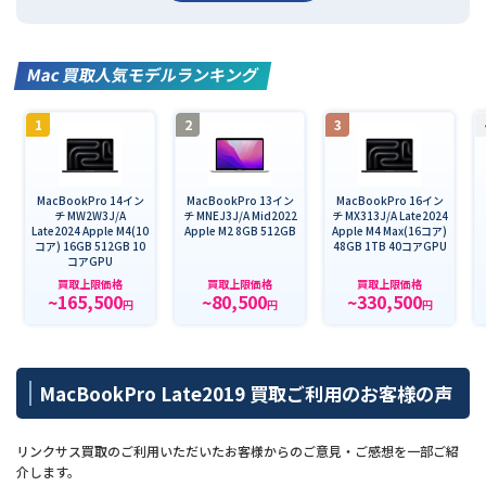
Mac 買取人気モデルランキング
1
2
3
MacBookPro 14イン
MacBookPro 13イン
MacBookPro 16イン
チ MW2W3J/A
チ MNEJ3J/A Mid2022
チ MX313J/A Late2024
Late2024 Apple M4(10
Apple M2 8GB 512GB
Apple M4 Max(16コア)
コア) 16GB 512GB 10
48GB 1TB 40コアGPU
コアGPU
買取上限価格
買取上限価格
買取上限価格
~165,500
~80,500
~330,500
円
円
円
MacBookPro Late2019 買取ご利用のお客様の声
リンクサス買取のご利用いただいたお客様からのご意見・ご感想を一部ご紹
介します。