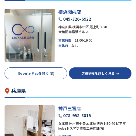
横浜関内店
045-326-6922
神奈川県 横浜市中区 尾上町 2-20
大和証券横浜ビル 2F
営業時間
11:00-19:00
定休日
なし
Google Mapを開く
店舗情報を詳しく見る
兵庫県
神戸三宮店
078-958-8815
兵庫県 神戸市中央区 北長狭通 1-30-40 ピアザ
kobe1(スマホ修理工房店舗内)