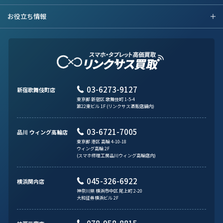
お役立ち情報
03-6273-9127
新宿歌舞伎町店
東京都 新宿区 歌舞伎町 1-5-4
第22東ビル 1F (リンクサス酒販店舗内)
03-6721-7005
品川 ウィング高輪店
東京都 港区 高輪 4-10-18
ウィング高輪 2F
(スマホ修理工房品川ウィング高輪店内)
045-326-6922
横浜関内店
神奈川県 横浜市中区 尾上町 2-20
大和証券横浜ビル 2F