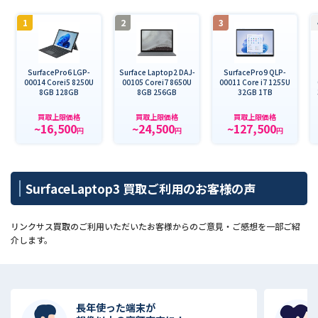
1
2
3
SurfacePro6 LGP-
Surface Laptop2 DAJ-
SurfacePro9 QLP-
00014 Corei5 8250U
00105 Corei7 8650U
00011 Core i7 1255U
8GB 128GB
8GB 256GB
32GB 1TB
買取上限価格
買取上限価格
買取上限価格
~16,500
~24,500
~127,500
円
円
円
SurfaceLaptop3 買取ご利用のお客様の声
リンクサス買取のご利用いただいたお客様からのご意見・ご感想を一部ご紹
介します。
長年使った端末が