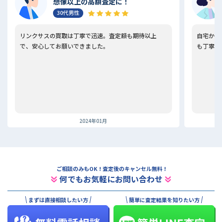
想像以上の高額査定に！
30代男性
リンクサスの買取は丁寧で迅速。査定額も期待以上
自宅から
で、安心してお願いできました。
も丁寧で
2024年01月
ご相談のみもOK ! 査定後のキャンセル無料 !
何でもお気軽にお問い合わせ
まずは直接相談したい方
簡単に査定結果を知りたい方