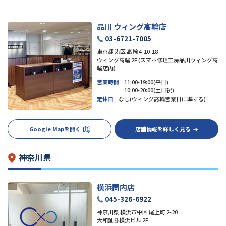
品川 ウィング高輪店
03-6721-7005
東京都 港区 高輪 4-10-18
ウィング高輪 2F (スマホ修理工房品川ウィング高
輪店内)
営業時間
11:00-19:00(平日)
10:00-20:00(土日祝)
定休日
なし(ウィング高輪営業日に準ずる)
Google Mapを開く
店舗情報を詳しく見る
神奈川県
横浜関内店
045-326-6922
神奈川県 横浜市中区 尾上町 2-20
大和証券横浜ビル 2F