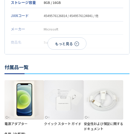
ストレージ容量
8GB / 16GB
JANコード
4549576126814 / 4549576124841 / 他
メーカー
Microsoft
商品名
Surface Laptop3
シリーズ
Surface Laptop3
付属品一覧
種類
ノートパソコン
電源アダプター
クイック スタート ガイド
安全性および保証に関する
ドキュメント
外箱（化粧箱)