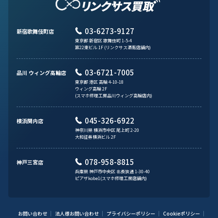
03-6273-9127
新宿歌舞伎町店
東京都 新宿区 歌舞伎町 1-5-4
第22東ビル 1F (リンクサス酒販店舗内)
03-6721-7005
品川 ウィング高輪店
東京都 港区 高輪 4-10-18
ウィング高輪 2F
(スマホ修理工房品川ウィング高輪店内)
045-326-6922
横浜関内店
神奈川県 横浜市中区 尾上町 2-20
大和証券横浜ビル 2F
078-958-8815
神戸三宮店
兵庫県 神戸市中央区 北長狭通 1-30-40
ピアザkobe1(スマホ修理工房店舗内)
お問い合わせ
法人様お問い合わせ
プライバシーポリシー
Cookieポリシー