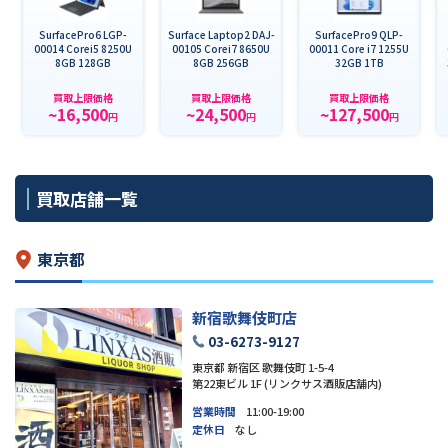
SurfacePro6 LGP-
Surface Laptop2 DAJ-
SurfacePro9 QLP-
00014 Corei5 8250U
00105 Corei7 8650U
00011 Core i7 1255U
8GB 128GB
8GB 256GB
32GB 1TB
買取上限価格
買取上限価格
買取上限価格
~16,500
~24,500
~127,500
円
円
円
買取店舗一覧
東京都
新宿歌舞伎町店
03-6273-9127
東京都 新宿区 歌舞伎町 1-5-4
第22東ビル 1F (リンクサス酒販店舗内)
営業時間
11:00-19:00
定休日
なし