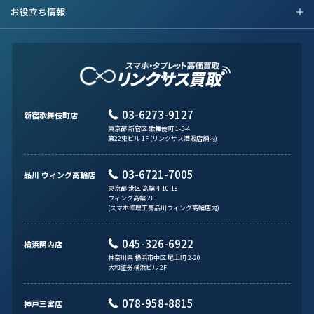
お役立ち情報
03-6273-9127
新宿歌舞伎町店
東京都 新宿区 歌舞伎町 1-5-4
第22東ビル 1F (リンクサス酒販店舗内)
03-6721-7005
品川 ウィング高輪店
東京都 港区 高輪 4-10-18
ウィング高輪 2F
(スマホ修理工房品川ウィング高輪店内)
045-326-6922
横浜関内店
神奈川県 横浜市中区 尾上町 2-20
大和証券横浜ビル 2F
078-958-8815
神戸三宮店