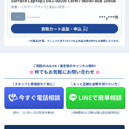
Surface Laptop2 DAJ-00105 Corei7 8650U 8GB 256GB
容量:
---
| カラー:
ブラック
| 支払い状況:
-----
---,---
---
---------
円
買取カート追加・申込
※付属品(外箱、マニュアル含む)が1つ以上欠品の場合約5%の減額になります。
ご相談のみもOK ! 査定後のキャンセル無料!
何でもお気軽にお問い合わせ
スタッフと直接話せて安心
もっと正確な金額を知りたい方
受付： 11:00〜20:00(年中無休)
24時間受付/20時以降は翌日順次対応