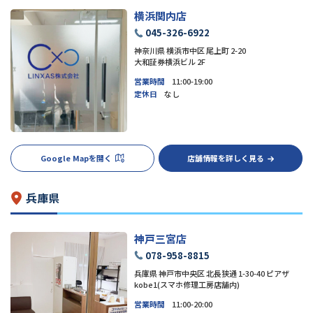
横浜関内店
045-326-6922
神奈川県 横浜市中区 尾上町 2-20
大和証券横浜ビル 2F
営業時間
11:00-19:00
定休日
なし
Google Mapを開く
店舗情報を詳しく見る
兵庫県
神戸三宮店
078-958-8815
兵庫県 神戸市中央区 北長狭通 1-30-40 ピアザ
kobe1(スマホ修理工房店舗内)
営業時間
11:00-20:00