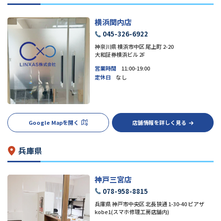
横浜関内店
045-326-6922
神奈川県 横浜市中区 尾上町 2-20
大和証券横浜ビル 2F
営業時間
11:00-19:00
定休日
なし
Google Mapを開く
店舗情報を詳しく見る
兵庫県
神戸三宮店
078-958-8815
兵庫県 神戸市中央区 北長狭通 1-30-40 ピアザ
kobe1(スマホ修理工房店舗内)