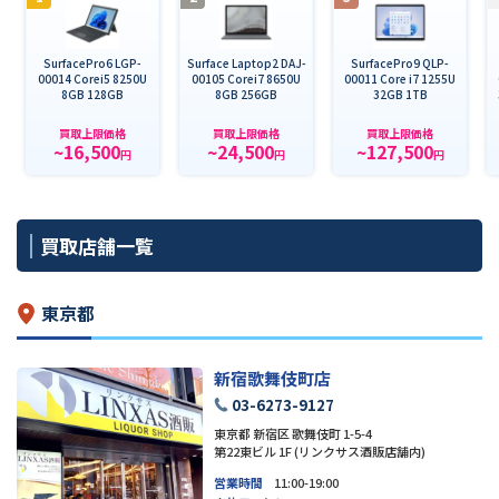
SurfacePro6 LGP-
Surface Laptop2 DAJ-
SurfacePro9 QLP-
00014 Corei5 8250U
00105 Corei7 8650U
00011 Core i7 1255U
8GB 128GB
8GB 256GB
32GB 1TB
買取上限価格
買取上限価格
買取上限価格
~16,500
~24,500
~127,500
円
円
円
買取店舗一覧
東京都
新宿歌舞伎町店
03-6273-9127
東京都 新宿区 歌舞伎町 1-5-4
第22東ビル 1F (リンクサス酒販店舗内)
営業時間
11:00-19:00