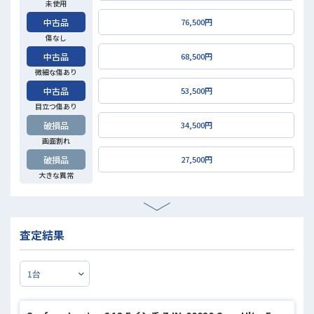
未使用
中古品
76,500円
傷なし
中古品
68,500円
微細な傷あり
中古品
53,500円
目立つ傷あり
破損品
34,500円
画面割れ
破損品
27,500円
大きな異常
査定結果