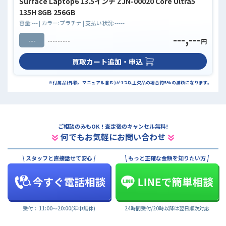
Surface Laptop6 13.5インチ ZJN-00020 Core Ultra5
135H 8GB 256GB
容量:
---
| カラー:
プラチナ
| 支払い状況:
-----
---,---
---
---------
円
買取カート追加・申込
※付属品(外箱、マニュアル含む)が1つ以上欠品の場合約5%の減額になります。
ご相談のみもOK ! 査定後のキャンセル無料!
何でもお気軽にお問い合わせ
スタッフと直接話せて安心
もっと正確な金額を知りたい方
受付： 11:00〜20:00(年中無休)
24時間受付/20時以降は翌日順次対応