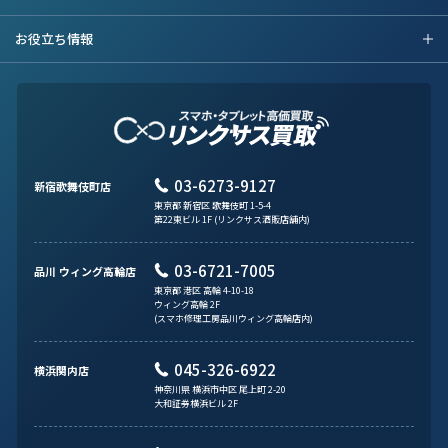
お役立ち情報
03-6273-9127
新宿歌舞伎町店
東京都 新宿区 歌舞伎町 1-5-4
第22東ビル 1F (リンクサス酒販店舗内)
03-6721-7005
品川 ウィング高輪店
東京都 港区 高輪 4-10-18
ウィング高輪 2F
(スマホ修理工房品川ウィング高輪店内)
045-326-6922
横浜関内店
神奈川県 横浜市中区 尾上町 2-20
大和証券横浜ビル 2F