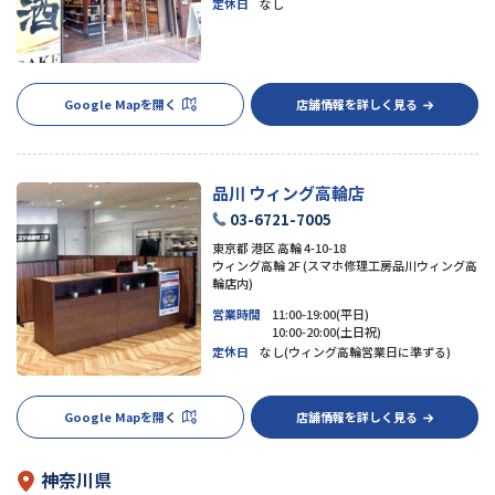
定休日
なし
Google Mapを開く
店舗情報を詳しく見る
品川 ウィング高輪店
03-6721-7005
東京都 港区 高輪 4-10-18
ウィング高輪 2F (スマホ修理工房品川ウィング高
輪店内)
営業時間
11:00-19:00(平日)
10:00-20:00(土日祝)
定休日
なし(ウィング高輪営業日に準ずる)
Google Mapを開く
店舗情報を詳しく見る
神奈川県