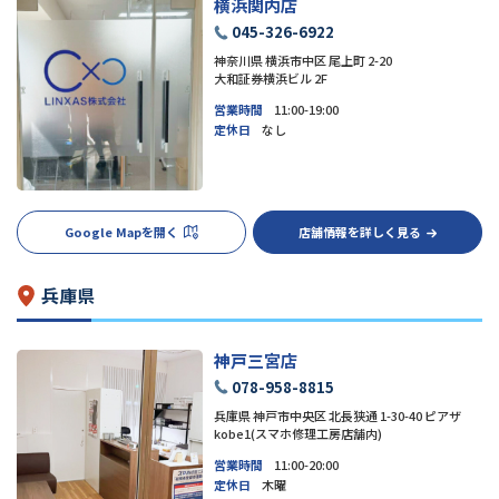
横浜関内店
045-326-6922
神奈川県 横浜市中区 尾上町 2-20
大和証券横浜ビル 2F
営業時間
11:00-19:00
定休日
なし
Google Mapを開く
店舗情報を詳しく見る
兵庫県
神戸三宮店
078-958-8815
兵庫県 神戸市中央区 北長狭通 1-30-40 ピアザ
kobe1(スマホ修理工房店舗内)
営業時間
11:00-20:00
定休日
木曜