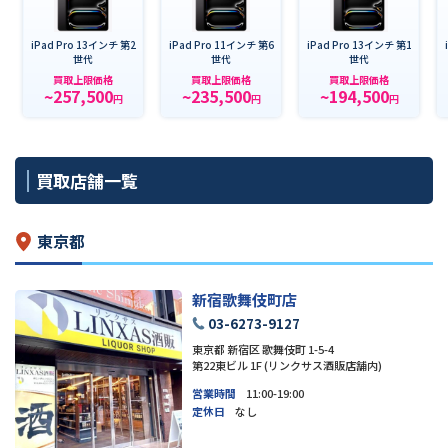
iPad Pro 13インチ 第2
iPad Pro 11インチ 第6
iPad Pro 13インチ 第1
世代
世代
世代
買取上限価格
買取上限価格
買取上限価格
~257,500
~235,500
~194,500
円
円
円
買取店舗一覧
東京都
新宿歌舞伎町店
03-6273-9127
東京都 新宿区 歌舞伎町 1-5-4
第22東ビル 1F (リンクサス酒販店舗内)
営業時間
11:00-19:00
定休日
なし