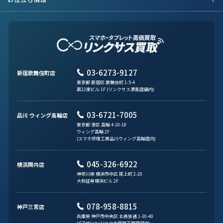
03-6273-9127
新宿歌舞伎町店
東京都 新宿区 歌舞伎町 1-5-4
第22東ビル 1F (リンクサス酒販店舗内)
03-6721-7005
品川 ウィング高輪店
東京都 港区 高輪 4-10-18
ウィング高輪 2F
(スマホ修理工房品川ウィング高輪店内)
045-326-6922
横浜関内店
神奈川県 横浜市中区 尾上町 2-20
大和証券横浜ビル 2F
078-958-8815
神戸三宮店
兵庫県 神戸市中央区 北長狭通 1-30-40