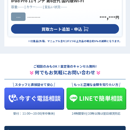
iPad Pro 11インチ 第6世代 国内版Wi-Fi
容量:
-----
| カラー:
-----
| 支払い状況:
-----
---,---
---
---------
円
買取カート追加・申込
※付属品(外箱、マニュアル含む)が1つ以上欠品の場合約5%の減額になります。
ご相談のみもOK ! 査定後のキャンセル無料!
何でもお気軽にお問い合わせ
スタッフと直接話せて安心
もっと正確な金額を知りたい方
受付： 11:00〜20:00(年中無休)
24時間受付/20時以降は翌日順次対応