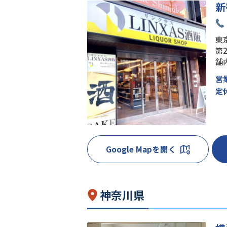
新
東京
第
舗
営
定
Google Mapを開く
神奈川県