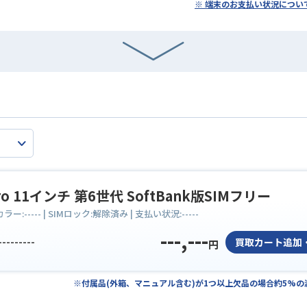
※ 端末のお支払い状況につい
Pro 11インチ 第6世代 SoftBank版SIMフリー
 カラー:
-----
| SIMロック:
解除済み
| 支払い状況:
-----
---,---
---------
買取カート追加
円
※付属品(外箱、マニュアル含む)が1つ以上欠品の場合約5%