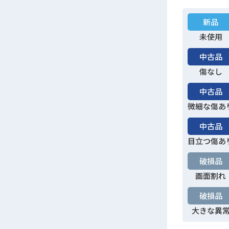
新品
未使用
中古品
傷なし
中古品
微細な傷あ
中古品
目立つ傷あ
破損品
画面割れ
破損品
大きな異