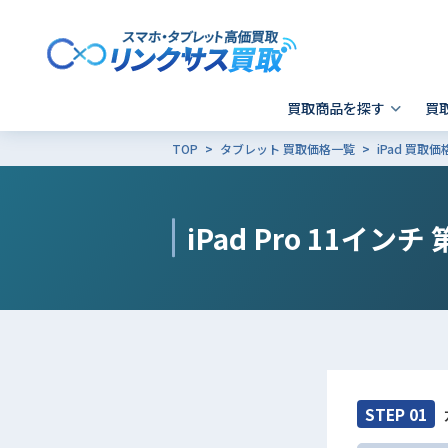
買取商品を探す
買
TOP
タブレット 買取価格一覧
iPad 買取
スマホ 買取
郵送買取
東京
発送前の確認事項
キャリア別SIMロック解除
Apple製品の初期化方法
- iPhone
- 新宿歌舞伎町店
- i
-
iPad Pro 11インチ
- Xperia
- 品川 ウィング高輪店
- G
- Galaxy
- X
- Pixel
そ
- AQUOS
その他ブランド
STEP 01