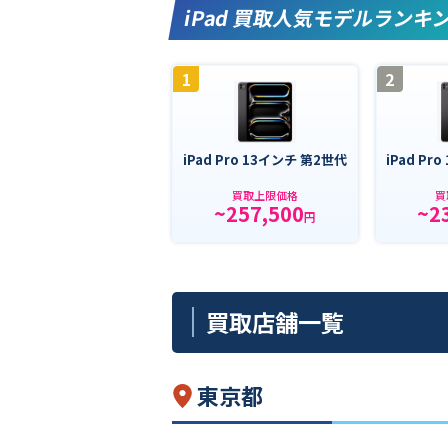
iPad 買取人気モデルランキ
1
2
iPad Pro 13インチ 第2世代
iPad Pr
買取上限価格
買
~257,500
~2
円
買取店舗一覧
東京都