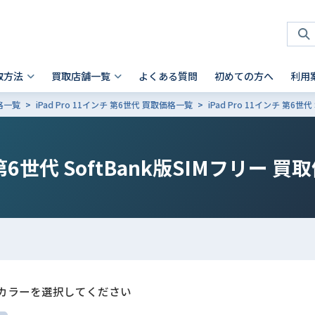
取方法
買取店舗一覧
よくある質問
初めての方へ
利用
価格一覧
iPad Pro 11インチ 第6世代 買取価格一覧
iPad Pro 11インチ 第6世
タブレット 買取
店頭買取
神奈川県
お客様の声
スマホを高く売るコツ
ノートパソコン 買取
法人買取
兵庫県
故障品の買取について
iPhone 買取前確認ポイント
Android製品の初期化方法
Android製品 買取の注意点
Pad
- Mac
 横浜関内店
- 神戸三宮店
 第6世代 SoftBank版SIMフリー
買取
alaxy Tab
- Surface
iaomi
の他ブランド
カラーを選択してください