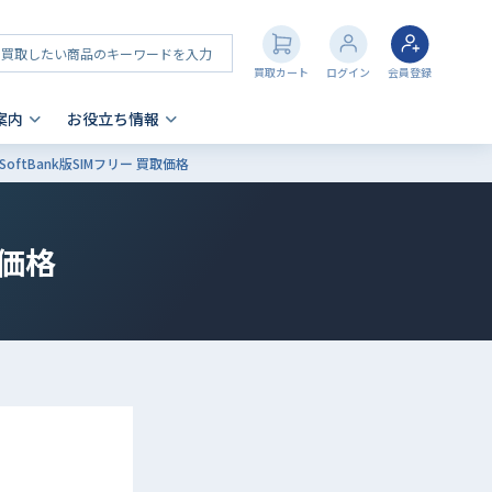
買取カート
ログイン
会員登録
案内
お役立ち情報
代 SoftBank版SIMフリー 買取価格
その他 買取
店舗一覧
iPhone 買取の注意点
- AppleWatch
価格
- AirPods
- PlayStation
- NintendoSwitch
- Nintendo 3DS
- Xbox