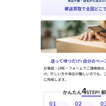
来店不要・自宅から送るだ
郵送買取で全国どこ
送って待つだけ!
自分のペー
お電話・LINE・フォームでご連絡後
け。忙しい方や来店が難しい方でも、
に完結します。
4
かんたん
STEP!
郵