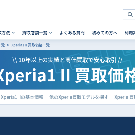
取方法
買取店舗一覧
よくある質問
初めての方へ
利用
一覧
Xperia1 II 買取価格一覧
タブレット 買取
店頭買取
神奈川県
お客様の声
スマホを高く売るコツ
ノートパソコン 買取
法人買取
兵庫県
故障品の買取について
iPhone 買取前確認ポイント
\\ 10年以上の実績と高価買取で安心取引 //
Xperia1 II 買取価
Android製品の初期化方法
Android製品 買取の注意点
Pad
- Mac
 横浜関内店
- 神戸三宮店
alaxy Tab
- Surface
iaomi
の他ブランド
Xperia1 IIの基本情報
他のXperia買取モデルを探す
Xperi