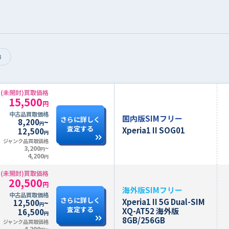
B
(未開封)買取価格
15,500
円
中古品買取価格
国内版SIMフリー
さらに詳しく
8,200
~
円
査定する
Xperia1 II SOG01
12,500
円
ジャンク品買取価格
3,200
~
円
4,200
円
(未開封)買取価格
20,500
円
海外版SIMフリー
中古品買取価格
さらに詳しく
Xperia1 II 5G Dual-SIM
12,500
~
円
査定する
XQ-AT52 海外版
16,500
円
8GB/256GB
ジャンク品買取価格
4,200
~