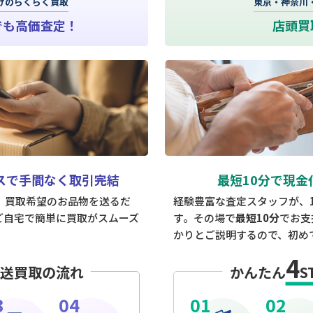
けのらくらく買取
東京・神奈川
でも高価査定！
店頭買
スで手間なく取引完結
最短10分で現金
は、買取希望のお品物を送るだ
経験豊富な査定スタッフが、
ご自宅で簡単に買取がスムーズ
す。その場で
最短10分
でお支
かりとご説明するので、初め
4
送買取の流れ
かんたん
S