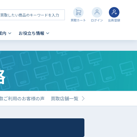
買取カート
ログイン
会員登録
案内
お役立ち情報
その他 買取
店舗一覧
iPhone 買取の注意点
格
- AppleWatch
- AirPods
- PlayStation
- NintendoSwitch
a 買取ご利用のお客様の声
買取店舗一覧
- Nintendo 3DS
- Xbox