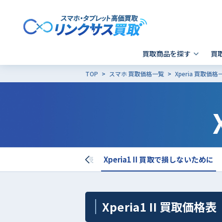
買取商品を探す
買
TOP
スマホ 買取価格一覧
Xperia 買取価格
スマホ 買取
郵送買取
東京
発送前の確認事項
キャリア別SIMロック解除
Apple製品の初期化方法
- iPhone
- 新宿歌舞伎町店
- i
-
- Xperia
- 品川 ウィング高輪店
- G
- Galaxy
- X
- Pixel
そ
Xperia1 II 買取価格表
Xperia1 II 買取で損しないために
- AQUOS
その他ブランド
Xperia1 II 買取価格表