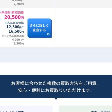
円
7,200
円
(未開封)買取価格
20,500
円
中古品買取価格
さらに詳しく
12,500
~
円
査定する
16,500
円
ジャンク品買取価格
4,200
~
円
7,200
円
お客様に合わせた複数の買取方法をご用意。
安心・便利にお買取りいただけます。