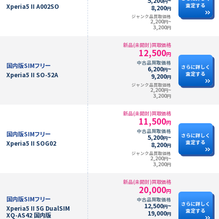
5,200
~
円
査定する
Xperia5 II A002SO
8,200
円
ジャンク品買取価格
2,200
~
円
3,200
円
新品(未開封)買取価格
12,500
円
中古品買取価格
国内版SIMフリー
さらに詳しく
6,200
~
円
査定する
Xperia5 II SO-52A
9,200
円
ジャンク品買取価格
2,200
~
円
3,200
円
新品(未開封)買取価格
11,500
円
中古品買取価格
国内版SIMフリー
さらに詳しく
5,200
~
円
査定する
Xperia5 II SOG02
8,200
円
ジャンク品買取価格
2,200
~
円
3,200
円
新品(未開封)買取価格
20,000
円
国内版SIMフリー
中古品買取価格
さらに詳しく
12,500
~
円
Xperia5 II 5G DualSIM
査定する
19,000
円
XQ-AS42 国内版