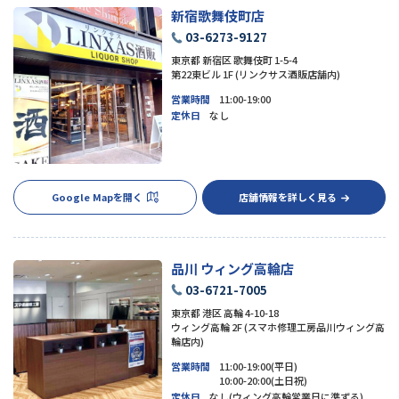
新宿歌舞伎町店
03-6273-9127
東京都 新宿区 歌舞伎町 1-5-4
第22東ビル 1F (リンクサス酒販店舗内)
営業時間
11:00-19:00
定休日
なし
Google Mapを開く
店舗情報を詳しく見る
品川 ウィング高輪店
03-6721-7005
東京都 港区 高輪 4-10-18
ウィング高輪 2F (スマホ修理工房品川ウィング高
輪店内)
営業時間
11:00-19:00(平日)
10:00-20:00(土日祝)
定休日
なし(ウィング高輪営業日に準ずる)