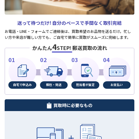
送って待つだけ!
自分のペースで手間なく取引完結
お電話・LINE・フォームでご連絡後は、買取希望のお品物を送るだけ。忙し
い方や来店が難しい方でも、ご自宅で簡単に買取がスムーズに完結します。
4
かんたん
STEP!
郵送買取の流れ
自宅で申込み
梱包・発送
担当者が査定
お支払い
買取時に必要なもの