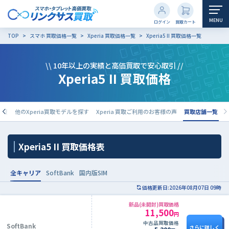
MENU
ログイン
買取カート
TOP
スマホ 買取価格一覧
Xperia 買取価格一覧
Xperia5 II 買取価格一覧
\\ 10年以上の実績と高価買取で安心取引 //
Xperia5 II 買取価格
本情報
他のXperia買取モデルを探す
Xperia 買取ご利用のお客様の声
買取店舗一覧
Xperia5 II 買取価格表
全キャリア
SoftBank
国内版SIM
価格更新日:2026年08月07日 09時
新品(未開封)買取価格
11,500
円
中古品買取価格
SoftBank
さらに詳しく