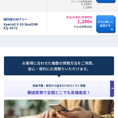
ジャンク品買取価格
4,200
~
円
7,200
円
新品(未開封)買取価格
国内版SIMフリー
1,200
さらに詳しく
円
Xperia5 II 5G DualSIM
査定する
中古品買取価格
XQ-AS72
-
お客様に合わせた複数の買取方法をご用意。
安心・便利にお買取りいただけます。
来店不要・自宅から送るだけのらくらく買取
郵送買取で全国どこでも高価査定！