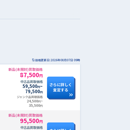
価格更新日:2026年08月07日 09時
新品(未開封)買取価格
87,500
円
中古品買取価格
さらに詳しく
59,500
~
円
査定する
79,500
円
ジャンク品買取価格
24,500
~
円
35,500
円
新品(未開封)買取価格
95,500
円
中古品買取価格