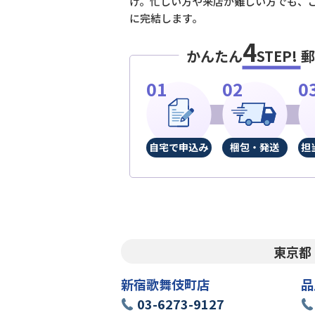
け。忙しい方や来店が難しい方でも、
に完結します。
4
かんたん
STEP!
郵
自宅で申込み
梱包・発送
担
東京都
新宿歌舞伎町店
品
03-6273-9127