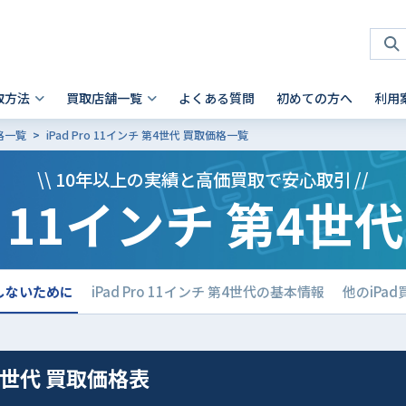
取方法
買取店舗一覧
よくある質問
初めての方へ
利用
価格一覧
iPad Pro 11インチ 第4世代 買取価格一覧
タブレット 買取
店頭買取
神奈川県
お客様の声
スマホを高く売るコツ
ノートパソコン 買取
法人買取
兵庫県
故障品の買取について
iPhone 買取前確認ポイント
\\ 10年以上の実績と高価買取で安心取引 //
ro 11インチ 第4
Android製品の初期化方法
Android製品 買取の注意点
Pad
- Mac
 横浜関内店
- 神戸三宮店
alaxy Tab
- Surface
iaomi
の他ブランド
で損しないために
iPad Pro 11インチ 第4世代の基本情報
他のiPa
 第4世代 買取価格表