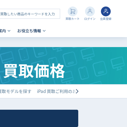
買取カート
ログイン
会員登録
案内
お役立ち情報
その他 買取
店舗一覧
iPhone 買取の注意点
世代 買取価格
- AppleWatch
- AirPods
- PlayStation
- NintendoSwitch
d買取モデルを探す
iPad 買取ご利用のお客様の声
買取店舗一覧
- Nintendo 3DS
- Xbox