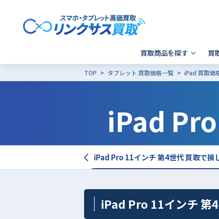
買取商品を探す
買
TOP
タブレット 買取価格一覧
iPad 買取
スマホ 買取
郵送買取
東京
発送前の確認事項
キャリア別SIMロック解除
iPad P
Apple製品の初期化方法
- iPhone
- 新宿歌舞伎町店
- i
-
- Xperia
- 品川 ウィング高輪店
- G
- Galaxy
- X
- Pixel
そ
 11インチ 第4世代 買取価格表
iPad Pro 11インチ 第4世代 買取
- AQUOS
その他ブランド
iPad Pro 11インチ