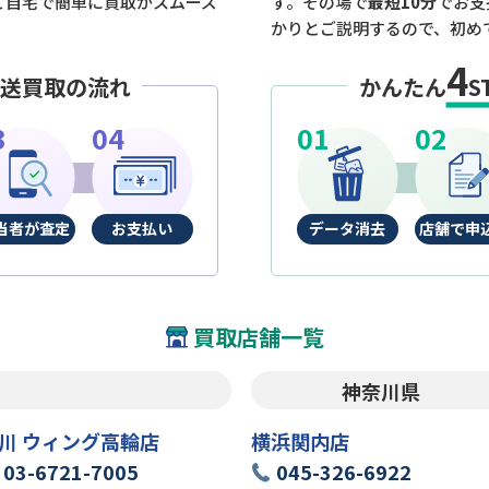
ご自宅で簡単に買取がスムーズ
す。その場で
最短10分
でお支
かりとご説明するので、初め
4
送買取の流れ
かんたん
S
当者が査定
お支払い
データ消去
店舗で申
買取店舗一覧
神奈川県
川 ウィング高輪店
横浜関内店
03-6721-7005
045-326-6922