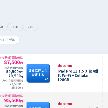
GB
1TB
2TB
i-Fiモデル
(未開封)買取価格
87,500
円
docomo
中古品買取価格
さらに詳しく
iPad Pro 11インチ 第4世
59,500
~
円
査定する
代 Wi-Fi + Cellular
79,500
円
128GB
ジャンク品買取価格
24,500
~
円
35,500
円
(未開封)買取価格
95,500
円
docomo
中古品買取価格