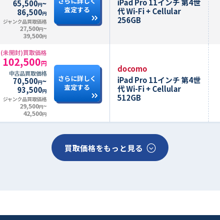
さらに詳しく
iPad Pro 11インチ 第4世
65,500
~
円
査定する
代 Wi-Fi + Cellular
86,500
円
256GB
ジャンク品買取価格
27,500
~
円
39,500
円
(未開封)買取価格
102,500
円
docomo
中古品買取価格
さらに詳しく
iPad Pro 11インチ 第4世
70,500
~
円
査定する
代 Wi-Fi + Cellular
93,500
円
512GB
ジャンク品買取価格
29,500
~
円
42,500
円
買取価格をもっと見る