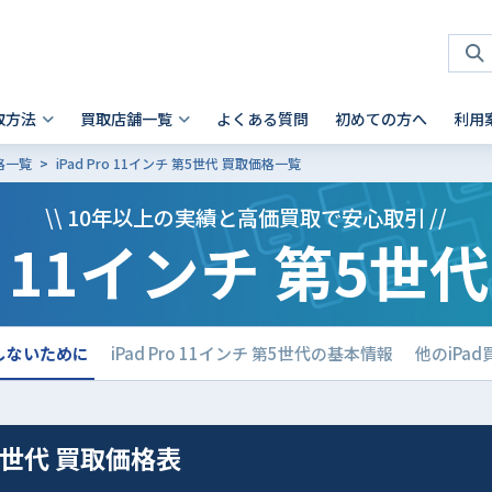
取方法
買取店舗一覧
よくある質問
初めての方へ
利用
価格一覧
iPad Pro 11インチ 第5世代 買取価格一覧
タブレット 買取
店頭買取
神奈川県
お客様の声
スマホを高く売るコツ
ノートパソコン 買取
法人買取
兵庫県
故障品の買取について
iPhone 買取前確認ポイント
\\ 10年以上の実績と高価買取で安心取引 //
ro 11インチ 第5
Android製品の初期化方法
Android製品 買取の注意点
Pad
- Mac
 横浜関内店
- 神戸三宮店
alaxy Tab
- Surface
iaomi
の他ブランド
で損しないために
iPad Pro 11インチ 第5世代の基本情報
他のiPa
 第5世代 買取価格表