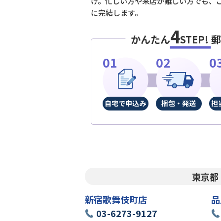
け。忙しい方や来店が難しい方でも、
に完結します。
4
かんたん
STEP!
郵
自宅で申込み
梱包・発送
担
東京都
新宿歌舞伎町店
品
03-6273-9127