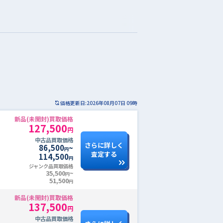
価格更新日:2026年08月07日 09時
新品(未開封)買取価格
127,500
円
中古品買取価格
さらに詳しく
86,500
~
円
査定する
114,500
円
ジャンク品買取価格
35,500
~
円
51,500
円
新品(未開封)買取価格
137,500
円
中古品買取価格