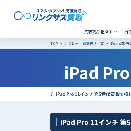
買取商品を探す
買
TOP
タブレット 買取価格一覧
iPad 買取
スマホ 買取
郵送買取
東京
発送前の確認事項
キャリア別SIMロック解除
iPad P
Apple製品の初期化方法
- iPhone
- 新宿歌舞伎町店
- i
-
- Xperia
- 品川 ウィング高輪店
- G
- Galaxy
- X
- Pixel
そ
 11インチ 第5世代 買取価格表
iPad Pro 11インチ 第5世代 買取
- AQUOS
その他ブランド
iPad Pro 11インチ