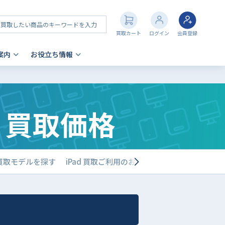
買取カート
ログイン
会員登録
案内
お役立ち情報
その他 買取
店舗一覧
iPhone 買取の注意点
世代 買取価格
- AppleWatch
- AirPods
- PlayStation
- NintendoSwitch
d買取モデルを探す
iPad 買取ご利用のお客様の声
買取店舗一覧
- Nintendo 3DS
- Xbox