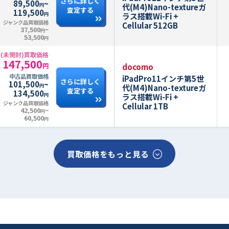
さらに詳しく
89,500
~
代(M4)Nano-textureガ
円
査定する
119,500
ラス搭載Wi-Fi +
円
ジャンク品買取価格
Cellular 512GB
37,500
~
円
53,500
円
(未開封)買取価格
147,500
docomo
円
中古品買取価格
iPadPro11インチ第5世
さらに詳しく
101,500
~
代(M4)Nano-textureガ
円
査定する
134,500
ラス搭載Wi-Fi +
円
ジャンク品買取価格
Cellular 1TB
42,500
~
円
60,500
円
買取価格をもっと見る