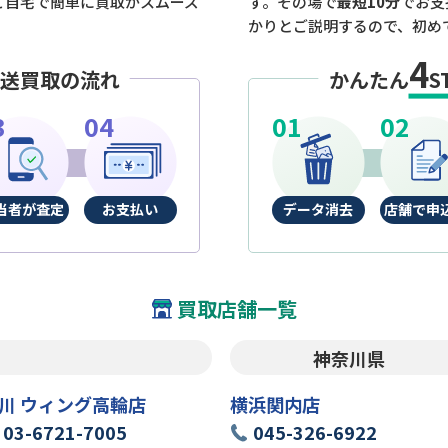
ご自宅で簡単に買取がスムーズ
す。その場で
最短10分
でお支
かりとご説明するので、初め
4
送買取の流れ
かんたん
S
当者が査定
お支払い
データ消去
店舗で申
買取店舗一覧
神奈川県
川 ウィング高輪店
横浜関内店
03-6721-7005
045-326-6922