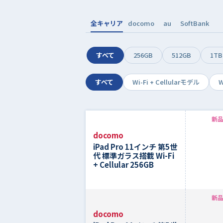
全キャリア
docomo
au
SoftBank
すべて
256GB
512GB
1TB
すべて
Wi-Fi + Cellularモデル
W
新品
docomo
iPad Pro 11インチ 第5世
代 標準ガラス搭載 Wi-Fi
+ Cellular 256GB
新品
docomo