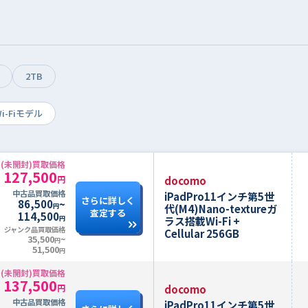
2TB
i-Fiモデル
(未開封)買取価格
127,500
docomo
円
中古品買取価格
iPadPro11インチ第5世
さらに詳しく
86,500
~
代(M4)Nano-textureガ
円
査定する
114,500
ラス搭載Wi-Fi +
円
ジャンク品買取価格
Cellular 256GB
35,500
~
円
51,500
円
(未開封)買取価格
137,500
docomo
円
中古品買取価格
iPadPro11インチ第5世