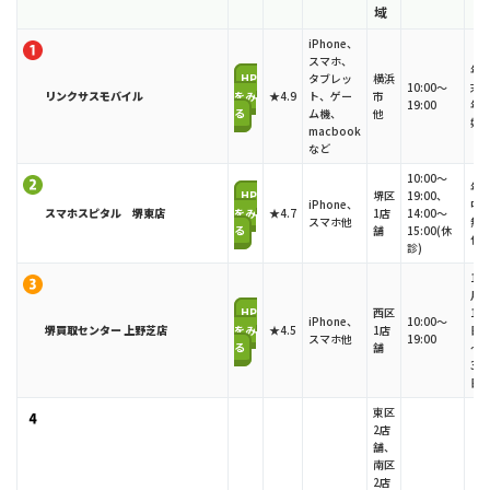
域
iPhone、
スマホ、
年
HP
タブレッ
横浜
10:00〜
末
リンクサスモバイル
をみ
★4.9
ト、ゲー
市
19:00
年
る
ム機、
他
始
macbook
など
10:00〜
年
HP
堺区
19:00、
iPhone、
中
スマホスピタル 堺東店
をみ
★4.7
1店
14:00～
スマホ他
無
る
舗
15:00(休
休
診)
1
月
HP
西区
1
iPhone、
10:00～
堺買取センター 上野芝店
をみ
★4.5
1店
日
スマホ他
19:00
る
舗
～
3
日
東区
2店
舗、
南区
2店