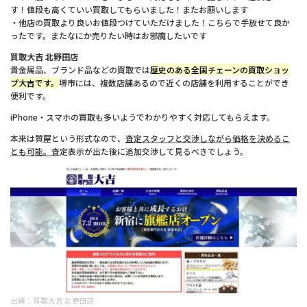
す！値段も高くていい買取してもらいました！またお願いします
・他店の買取より良いお値段つけていただけました！こちらで手放せて良か
ったです。またなにか売りたい時はお邪魔したいです
買取大吉 北野田店
貴金属品、ブランド品などの買取では
歴史のある全国チェーンの買取ショッ
プ大吉です。
堺市には、複数店舗あるので近くの店舗を利用することができ
便利です。
iPhone・スマホの買取も多いようでわかりやすく対応してもらえます。
本来は質屋という形式なので、
査定スタッフと交渉しながら価格を決めるこ
とも可能。
査定表示が出た後に追加交渉して見るべきでしょう。
出典：
買取大吉 北野田店