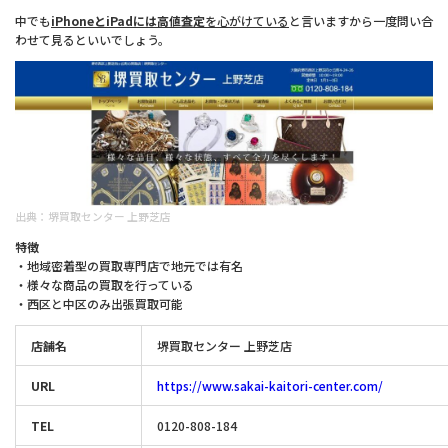
中でも
iPhoneとiPadには高値査定
を心がけている
と言いますから一度問い合
わせて見るといいでしょう。
出典：
堺買取センター 上野芝店
特徴
・地域密着型の買取専門店で地元では有名
・様々な商品の買取を行っている
・西区と中区のみ出張買取可能
店舗名
堺買取センター 上野芝店
URL
https://www.sakai-kaitori-center.com/
TEL
0120-808-184