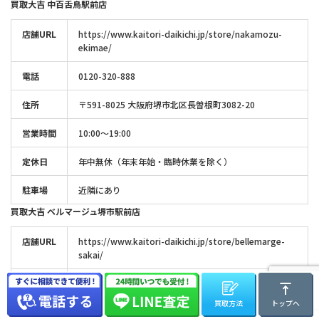
買取大吉 中百舌鳥駅前店
店舗URL
https://www.kaitori-daikichi.jp/store/nakamozu-
ekimae/
電話
0120-320-888
住所
〒591-8025 大阪府堺市北区長曽根町3082-20
営業時間
10:00～19:00
定休日
年中無休（年末年始・臨時休業を除く）
駐車場
近隣にあり
買取大吉 ベルマージュ堺市駅前店
店舗URL
https://www.kaitori-daikichi.jp/store/bellemarge-
sakai/
電話
0120-466-500
買取方法
トップへ
住所
〒590-0014 大阪府堺市堺区田出井町1-1-113 ベルマー