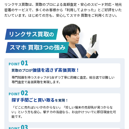
リンクサス買取は、買取のプロによる高額査定・安心のスピード対応・地元
密着のサービスで、多くのお客様から「利用してよかった」とご好評をいた
だいています。はじめての方も、安心してスマホ 買取をご利用ください。
リンクサス買取
の
スマホ 買取3つ
強み
の
01
POINT
価値を逃さず高価買取！
買取のプロが
専門知識を持つスタッフが1台ずつ丁寧に的確に査定。総合店では難しい
専門査定で高価買取を実現します。
02
POINT
探す手間ごと買い取る
を実現！
「どこに売ればいいかわからない」「珍しい端末の売却先が見つからな
い」という方も安心。駅チカの当店なら、お出かけついでに即日現金化可
能です。
03
POINT