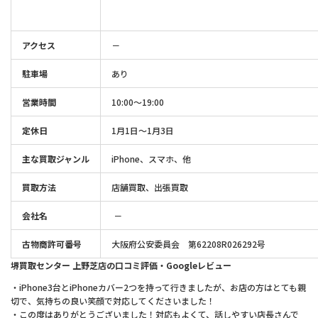
アクセス
－
駐車場
あり
営業時間
10:00～19:00
定休日
1月1日～1月3日
主な買取ジャンル
iPhone、スマホ、他
買取方法
店舗買取、出張買取
会社名
－
古物商許可番号
大阪府公安委員会 第62208R026292号
堺買取センター 上野芝店の口コミ評価・Googleレビュー
・iPhone3台とiPhoneカバー2つを持って行きましたが、お店の方はとても親
切で、気持ちの良い笑顔で対応してくださいました！
・この度はありがとうございました！対応もよくて、話しやすい店長さんで