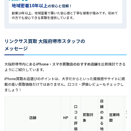
地域密着10年以上
の安心と信頼！
創業10年以上、地域密着で築いた安心感と丁寧な接客が強みです。初めて
の方でも安心できる買取を提供しています。
リンクサス買取 大阪府堺市スタッフの
メッセージ
大阪府堺市内にある
iPhone・スマホ買取店のおすすめ店舗
を比較検討できる
ようにご紹介しています。
iPhone買取お店選びのポイントは、大手だからといった規模感やサイトに掲
載の高い買取価格だけではありません。口コミ・評価レビューもチェックし
ましょう！
店
口
舗
コ
の
定
買取対
営業時
店舗
HP
ミ
あ
休
象
間
評
る
日
価
地