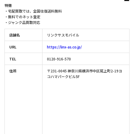
特徴
・宅配買取では、全国往復送料無料
・無料でのネット査定
・ジャンク品買取対応
店舗名
リンクサスモバイル
URL
https://linx-as.co.jp/
TEL
0120-916-570
住所
〒231-0045 神奈川県横浜市中区尾上町2-19ヨ
コハマパークビル5F