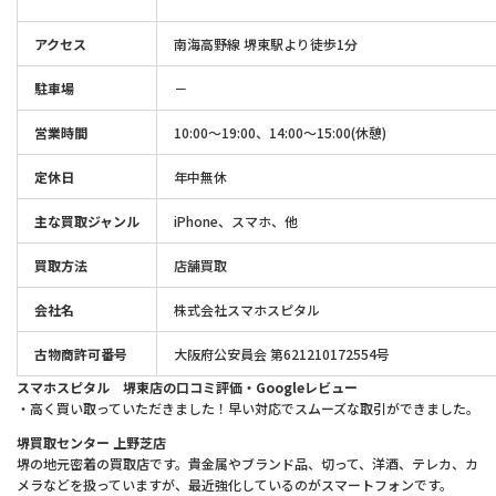
アクセス
南海高野線 堺東駅より徒歩1分
駐車場
－
営業時間
10:00〜19:00、14:00～15:00(休憩)
定休日
年中無休
主な買取ジャンル
iPhone、スマホ、他
買取方法
店舗買取
会社名
株式会社スマホスピタル
古物商許可番号
大阪府公安員会 第621210172554号
スマホスピタル 堺東店の口コミ評価・Googleレビュー
・高く買い取っていただきました！早い対応でスムーズな取引ができました。
堺買取センター 上野芝店
堺の地元密着の買取店です。貴金属やブランド品、切って、洋酒、テレカ、カ
メラなどを扱っていますが、最近強化しているのがスマートフォンです。