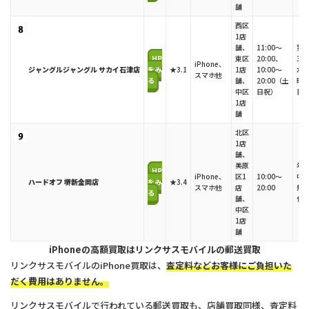
舗
西区
1店
舗、
11:00～
第
HP
東区
20:00、
3
iPhone、
ジャングルジャングル サカイ石津店
をみ
★3.1
1店
10:00～
水
スマホ他
る
舗、
20:00（土
曜
中区
日祝）
日
1店
舗
北区
1店
舗、
美原
年
HP
iPhone、
区1
10:00～
中
ハードオフ 堺新金岡店
をみ
★3.4
スマホ他
店
20:00
無
る
舗、
休
中区
1店
舗
iPhoneの高額買取はリンクサスモバイルの郵送買取
リンクサスモバイルのiPhone買取は、
査定料などお客様にご負担いた
だく費用はありません。
リンクサスモバイルで行われている
郵送買取も、店舗買取同様、査定料