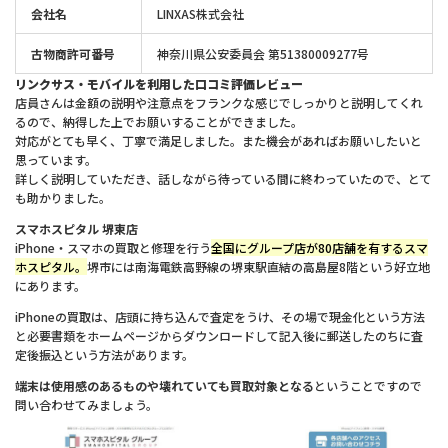
会社名
LINXAS株式会社
古物商許可番号
神奈川県公安委員会 第51380009277号
リンクサス・モバイルを利用した口コミ評価レビュー
店員さんは金額の説明や注意点をフランクな感じでしっかりと説明してくれ
るので、納得した上でお願いすることができました。
対応がとても早く、丁寧で満足しました。また機会があればお願いしたいと
思っています。
詳しく説明していただき、話しながら待っている間に終わっていたので、とて
も助かりました。
スマホスピタル 堺東店
iPhone・スマホの買取と修理を行う
全国にグループ店が80店舗を有するスマ
ホスピタル。
堺市には南海電鉄高野線の堺東駅直結の高島屋8階という好立地
にあります。
iPhoneの買取は、店頭に持ち込んで査定をうけ、その場で現金化という方法
と必要書類をホームページからダウンロードして記入後に郵送したのちに査
定後振込という方法があります。
端末は使用感のあるものや壊れていても買取対象となる
ということですので
問い合わせてみましょう。