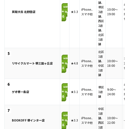
舗、
年
HP
堺区
iPhone、
10:00～
中
買取大吉 北野田店
をみ
★3.3
2店
スマホ他
19:00
無
る
舗、
休
西区
2店
舗、
北区
1店
舗
北区
1店
HP
不
iPhone、
舗、
10:00～
リサイクルマート 堺三国ヶ丘店
をみ
★4.8
定
スマホ他
中区
18:00
る
休
1店
舗
年
HP
堺区
iPhone、
9:00～
中
ゲオ堺一条店
をみ
★3.1
1店
スマホ他
24:00
無
る
舗
休
中区
1店
HP
iPhone、
舗、
10:00～
BOOKOFF 堺インター店
をみ
★3.3
-
スマホ他
西区
22:00
る
1店