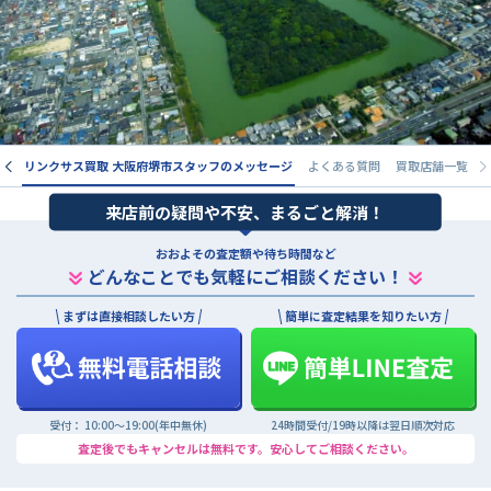
由
リンクサス買取 大阪府堺市スタッフのメッセージ
よくある質問
買取店舗一覧
来店前の疑問や不安、まるごと解消！
おおよその査定額や待ち時間など
どんなことでも気軽にご相談ください！
まずは直接相談したい方
簡単に査定結果を知りたい方
受付： 10:00〜19:00(年中無休)
24時間受付/19時以降は翌日順次対応
査定後でもキャンセルは無料です。安心してご相談ください。