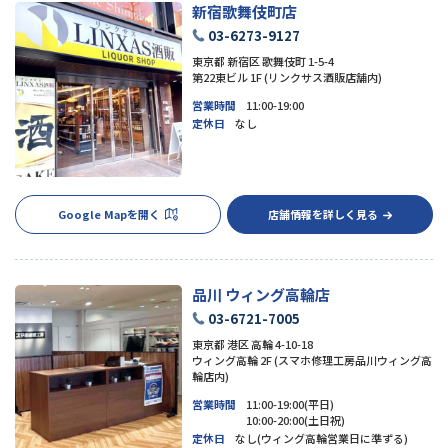
新宿歌舞伎町店
03-6273-9127
東京都 新宿区 歌舞伎町 1-5-4
第22東ビル 1F (リンクサス酒販店舗内)
営業時間
11:00-19:00
定休日
なし
Google Mapを開く
店舗情報を詳しく見る
品川 ウィング高輪店
03-6721-7005
東京都 港区 高輪 4-10-18
ウィング高輪 2F (スマホ修理工房品川ウィング高
輪店内)
営業時間
11:00-19:00(平日)
10:00-20:00(土日祝)
定休日
なし(ウィング高輪営業日に準ずる)