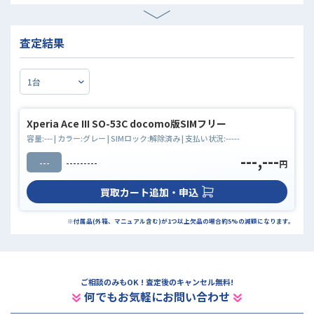
査定結果
Xperia Ace III SO-53C docomo版SIMフリー
容量:
---
| カラー:
グレー
| SIMロック:
解除済み
| 支払い状況:
-----
---,---
---
---------
円
買取カート追加・申込
※付属品(外箱、マニュアル含む)が1つ以上欠品の場合約5%の減額になります。
ご相談のみもOK ! 査定後のキャンセル無料!
何でもお気軽にお問い合わせ