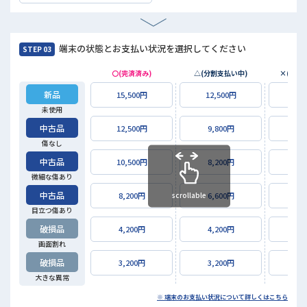
端末の状態とお支払い状況を選択してください
STEP 03
〇(完済済み)
△(分割支払い中)
×(未払
新品
15,500円
12,500円
3,1
未使用
中古品
12,500円
9,800円
2,5
傷なし
中古品
10,500円
8,200円
2,1
微細な傷あり
中古品
scrollable
8,200円
6,600円
1,6
目立つ傷あり
破損品
4,200円
4,200円
84
画面割れ
破損品
3,200円
3,200円
64
大きな異常
※ 端末のお支払い状況について詳しくはこちら