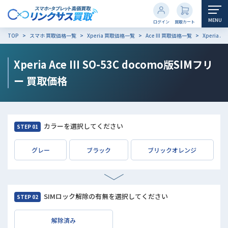
MENU
ログイン
買取カート
TOP
スマホ 買取価格一覧
Xperia 買取価格一覧
Ace III 買取価格一覧
Xperia A
Xperia Ace III SO-53C docomo版SIMフリ
ー
買取価格
カラーを選択してください
STEP 01
グレー
ブラック
ブリックオレンジ
SIMロック解除の有無を選択してください
STEP 02
解除済み