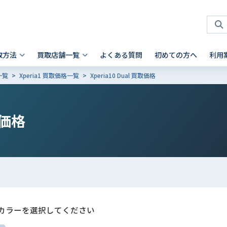
取方法
買取店舗一覧
よくある質問
初めての方へ
利用
一覧
Xperia1 買取価格一覧
Xperia10 Dual 買取価格
タブレット 買取
店頭買取
神奈川県
お客様の声
スマホを高く売るコツ
ノートパソコン 買取
法人買取
兵庫県
故障品の買取について
iPhone 買取前確認ポイント
Android製品の初期化方法
Android製品 買取の注意点
Pad
- Mac
 横浜関内店
- 神戸三宮店
価格
alaxy Tab
- Surface
iaomi
の他ブランド
カラーを選択してください