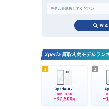
検 索
Xperia 買取人気モデルラン
1
2
Xperia10 VI
Xp
買取上限価格
買
~37,500
~1
円