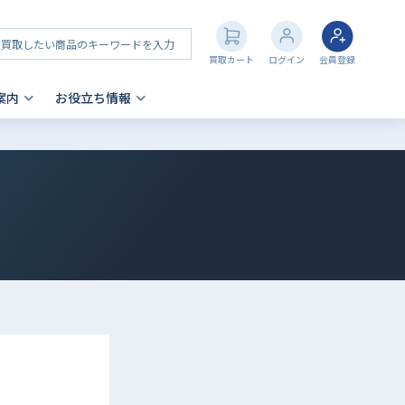
買取カート
ログイン
会員登録
案内
お役立ち情報
その他 買取
店舗一覧
iPhone 買取の注意点
- AppleWatch
- AirPods
- PlayStation
- NintendoSwitch
- Nintendo 3DS
- Xbox