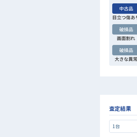
中古品
目立つ傷あ
破損品
画面割れ
破損品
大きな異
査定結果