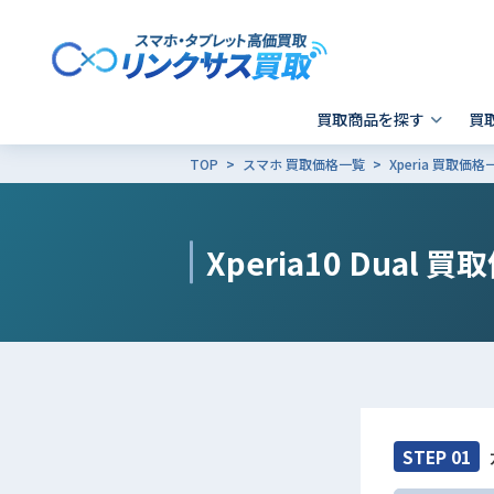
買取商品を探す
買
TOP
スマホ 買取価格一覧
Xperia 買取価格
スマホ 買取
郵送買取
東京
発送前の確認事項
キャリア別SIMロック解除
Apple製品の初期化方法
- iPhone
- 新宿歌舞伎町店
- i
-
Xperia10 Dual
買取
- Xperia
- 品川 ウィング高輪店
- G
- Galaxy
- X
- Pixel
そ
- AQUOS
その他ブランド
STEP 01