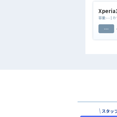
Xperia
容量:
---
| カ
---
スタッ