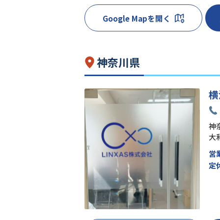
Google Mapを開く
神奈川県
横
神奈
大
営
定