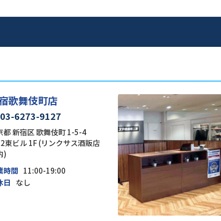
宿歌舞伎町店
03-6273-9127
都 新宿区 歌舞伎町 1-5-4
22東ビル 1F (リンクサス酒販店
内)
業時間
11:00-19:00
休日
なし