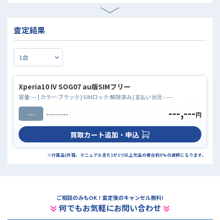
査定結果
Xperia10 IV SOG07 au版SIMフリー
容量:
---
| カラー:
ブラック
| SIMロック:
解除済み
| 支払い状況:
-----
---,---
---
---------
円
買取カート追加・申込
※付属品(外箱、マニュアル含む)が1つ以上欠品の場合約5%の減額になります。
ご相談のみもOK ! 査定後のキャンセル無料!
何でもお気軽にお問い合わせ