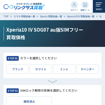
MENU
ログイン
買取カート
TOP
スマホ 買取価格一覧
Xperia 買取価格一覧
Xperia10 IV 買取価格一覧
Xpe
Xperia10 IV SOG07 au版SIMフリー
買取価格
カラーを選択してください
STEP 01
ブラック
ホワイト
ミント
ラベンダー
SIMロック解除の有無を選択してください
STEP 02
解除済み