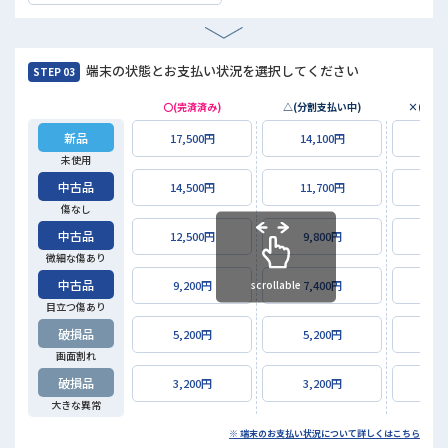
端末の状態とお支払い状況を選択してください
STEP 03
〇(完済済み)
△(分割支払い中)
×(未払
新品
17,500円
14,100円
3,5
未使用
中古品
14,500円
11,700円
2,9
傷なし
中古品
12,500円
9,800円
2,5
微細な傷あり
中古品
scrollable
9,200円
7,400円
1,8
目立つ傷あり
破損品
5,200円
5,200円
1,0
画面割れ
破損品
3,200円
3,200円
64
大きな異常
※ 端末のお支払い状況について詳しくはこちら