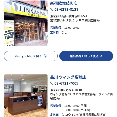
新宿歌舞伎町店
03-6273-9127
東京都 新宿区 歌舞伎町 1-5-4
第22東ビル 1F (リンクサス酒販店舗内)
営業時間
11:00-19:00
定休日
なし
Google Mapを開く
店舗情報を詳しく見る
品川 ウィング高輪店
03-6721-7005
東京都 港区 高輪 4-10-18
ウィング高輪 2F (スマホ修理工房品川ウィング高
輪店内)
営業時間
11:00-19:00(平日)
10:00-20:00(土日祝)
定休日
なし(ウィング高輪営業日に準ずる)