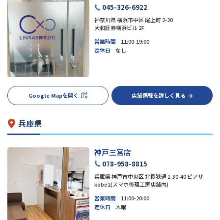
045-326-6922
神奈川県 横浜市中区 尾上町 2-20
大和証券横浜ビル 2F
営業時間
11:00-19:00
定休日
なし
Google Mapを開く
店舗情報を詳しく見る
兵庫県
神戸三宮店
078-958-8815
兵庫県 神戸市中央区 北長狭通 1-30-40 ピアザ
kobe1(スマホ修理工房店舗内)
営業時間
11:00-20:00
定休日
木曜