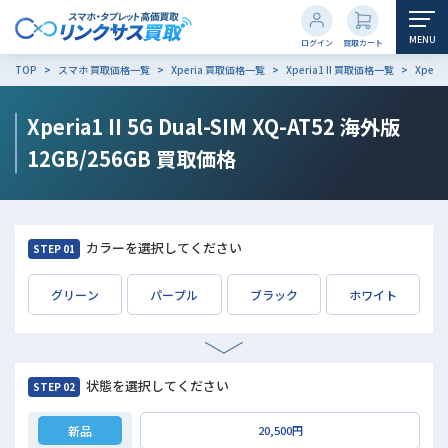
MENU
ログイン
買取カート
TOP
スマホ 買取価格一覧
Xperia 買取価格一覧
Xperia1 II 買取価格一覧
Xperi
Xperia1 II 5G Dual-SIM XQ-AT52 海外版
12GB/256GB
買取価格
カラーを選択してください
STEP 01
グリーン
パープル
ブラック
ホワイト
状態を選択してください
STEP 02
新品
20,500円