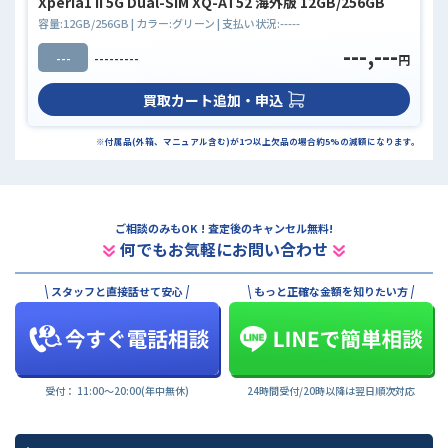
Xperia1 II 5G Dual-SIM XQ-AT52 海外版 12GB/256GB
容量:
12GB/256GB
| カラー:
グリーン
| 支払い状況:
-----
---,---
---
---------
円
買取カート追加・申込
※付属品(外箱、マニュアル含む)が1つ以上欠品の場合約5%の減額になります。
ご相談のみもOK ! 査定後のキャンセル無料!
何でもお気軽にお問い合わせ
スタッフと直接話せて安心
もっと正確な金額を知りたい方
受付： 11:00〜20:00(年中無休)
24時間受付/20時以降は翌日順次対応