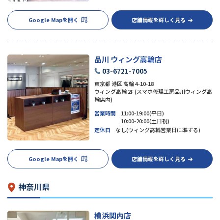
Google Mapを開く
店舗情報を詳しく見る
品川 ウィング高輪店
03-6721-7005
東京都 港区 高輪 4-10-18
ウィング高輪 2F (スマホ修理工房品川ウィング高
輪店内)
営業時間
11:00-19:00(平日)
10:00-20:00(土日祝)
定休日
なし(ウィング高輪営業日に準ずる)
Google Mapを開く
店舗情報を詳しく見る
神奈川県
横浜関内店