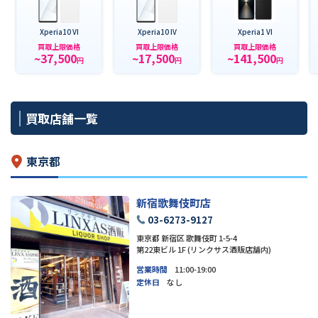
Xperia10 VI
Xperia10 IV
Xperia1 VI
買取上限価格
買取上限価格
買取上限価格
~37,500
~17,500
~141,500
円
円
円
買取店舗一覧
東京都
新宿歌舞伎町店
03-6273-9127
東京都 新宿区 歌舞伎町 1-5-4
第22東ビル 1F (リンクサス酒販店舗内)
営業時間
11:00-19:00
定休日
なし