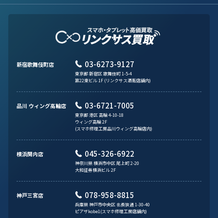
03-6273-9127
新宿歌舞伎町店
東京都 新宿区 歌舞伎町 1-5-4
第22東ビル 1F (リンクサス酒販店舗内)
03-6721-7005
品川 ウィング高輪店
東京都 港区 高輪 4-10-18
ウィング高輪 2F
(スマホ修理工房品川ウィング高輪店内)
045-326-6922
横浜関内店
神奈川県 横浜市中区 尾上町 2-20
大和証券横浜ビル 2F
078-958-8815
神戸三宮店
兵庫県 神戸市中央区 北長狭通 1-30-40
ピアザkobe1(スマホ修理工房店舗内)