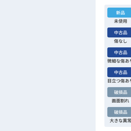
新品
未使用
中古品
傷なし
中古品
微細な傷あ
中古品
目立つ傷あ
破損品
画面割れ
破損品
大きな異