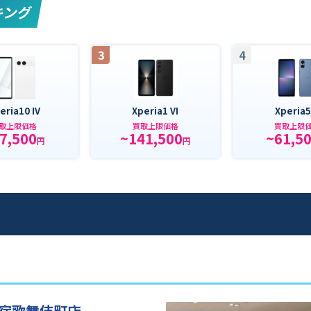
キング
3
4
eria10 IV
Xperia1 VI
Xperia5
取上限価格
買取上限価格
買取上限
7,500
~141,500
~61,5
円
円
宿歌舞伎町店