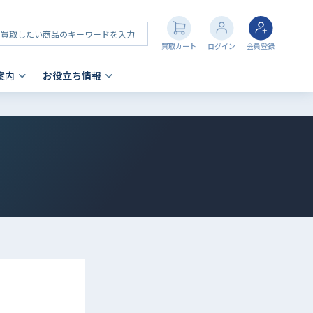
買取カート
ログイン
会員登録
案内
お役立ち情報
その他 買取
店舗一覧
iPhone 買取の注意点
- AppleWatch
- AirPods
- PlayStation
- NintendoSwitch
- Nintendo 3DS
- Xbox