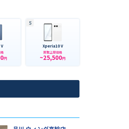
5
 V
Xperia10 V
価格
買取上限価格
00
~25,500
円
円
品川 ウィング高輪店