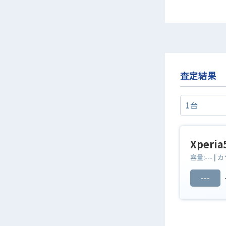
査定結果
Xperi
容量:
---
| カ
---