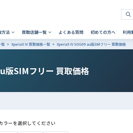
取方法
買取店舗一覧
よくある質問
初めての方へ
利用
一覧
Xperia5 IV 買取価格一覧
Xperia5 IV SOG09 au版SIMフリー 買取価格
タブレット 買取
店頭買取
神奈川県
お客様の声
スマホを高く売るコツ
ノートパソコン 買取
法人買取
兵庫県
故障品の買取について
iPhone 買取前確認ポイント
Android製品の初期化方法
Android製品 買取の注意点
Pad
- Mac
 横浜関内店
- 神戸三宮店
9 au版SIMフリー
買取価格
alaxy Tab
- Surface
iaomi
の他ブランド
カラーを選択してください