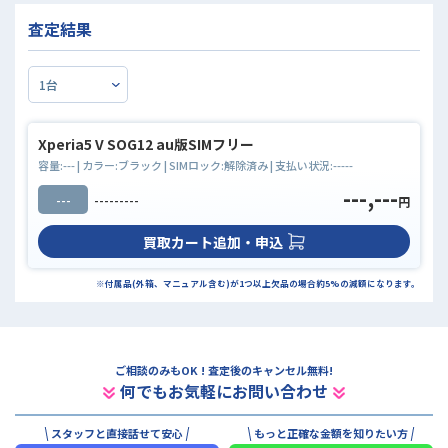
査定結果
Xperia5 V SOG12 au版SIMフリー
容量:
---
| カラー:
ブラック
| SIMロック:
解除済み
| 支払い状況:
-----
---,---
---
---------
円
買取カート追加・申込
※付属品(外箱、マニュアル含む)が1つ以上欠品の場合約5%の減額になります。
ご相談のみもOK ! 査定後のキャンセル無料!
何でもお気軽にお問い合わせ
スタッフと直接話せて安心
もっと正確な金額を知りたい方