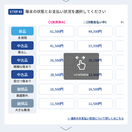
端末の状態とお支払い状況を選択してください
STEP 03
〇(完済済み)
△(分割支払い中)
×(未払
新品
61,500円
49,300円
12,3
未使用
中古品
41,500円
33,300円
8,3
傷なし
中古品
36,500円
29,300円
7,3
微細な傷あり
中古品
scrollable
28,500円
22,900円
5,7
目立つ傷あり
破損品
16,500円
16,500円
3,3
画面割れ
破損品
11,500円
11,500円
2,3
大きな異常
※ 端末のお支払い状況について詳しくはこちら