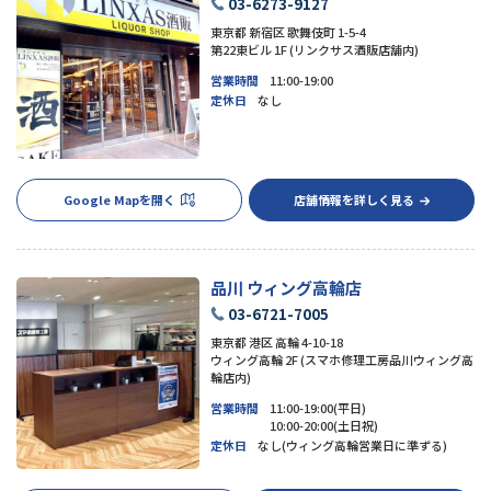
03-6273-9127
東京都 新宿区 歌舞伎町 1-5-4
第22東ビル 1F (リンクサス酒販店舗内)
営業時間
11:00-19:00
定休日
なし
Google Mapを開く
店舗情報を詳しく見る
品川 ウィング高輪店
03-6721-7005
東京都 港区 高輪 4-10-18
ウィング高輪 2F (スマホ修理工房品川ウィング高
輪店内)
営業時間
11:00-19:00(平日)
10:00-20:00(土日祝)
定休日
なし(ウィング高輪営業日に準ずる)