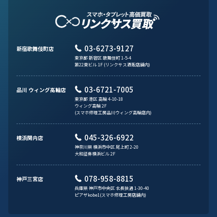
03-6273-9127
新宿歌舞伎町店
東京都 新宿区 歌舞伎町 1-5-4
第22東ビル 1F (リンクサス酒販店舗内)
03-6721-7005
品川 ウィング高輪店
東京都 港区 高輪 4-10-18
ウィング高輪 2F
(スマホ修理工房品川ウィング高輪店内)
045-326-6922
横浜関内店
神奈川県 横浜市中区 尾上町 2-20
大和証券横浜ビル 2F
078-958-8815
神戸三宮店
兵庫県 神戸市中央区 北長狭通 1-30-40
ピアザkobe1(スマホ修理工房店舗内)