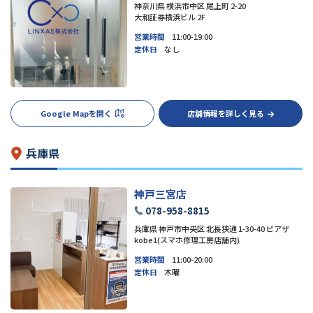
神奈川県 横浜市中区 尾上町 2-20
大和証券横浜ビル 2F
営業時間
11:00-19:00
定休日
なし
Google Mapを開く
店舗情報を詳しく見る
兵庫県
神戸三宮店
078-958-8815
兵庫県 神戸市中央区 北長狭通 1-30-40 ピアザ
kobe1(スマホ修理工房店舗内)
営業時間
11:00-20:00
定休日
木曜