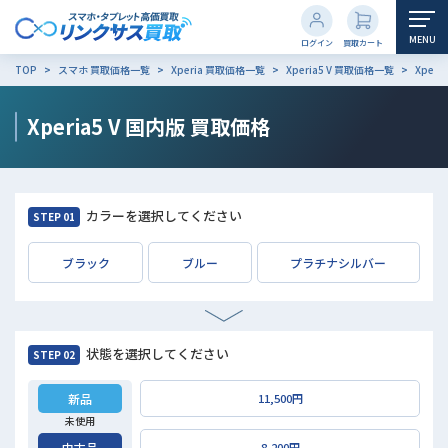
MENU
ログイン
買取カート
TOP
スマホ 買取価格一覧
Xperia 買取価格一覧
Xperia5 V 買取価格一覧
Xper
Xperia5 V 国内版
買取価格
カラーを選択してください
STEP 01
ブラック
ブルー
プラチナシルバー
状態を選択してください
STEP 02
新品
11,500円
未使用
中古品
8,200円