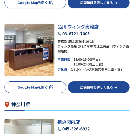
Google Mapを開く
店舗情報を詳しく見る
品川 ウィング高輪店
03-6721-7005
東京都 港区 高輪 4-10-18
ウィング高輪 2F (スマホ修理工房品川ウィング高
輪店内)
営業時間
11:00-19:00(平日)
10:00-20:00(土日祝)
定休日
なし(ウィング高輪営業日に準ずる)
Google Mapを開く
店舗情報を詳しく見る
神奈川県
横浜関内店
045-326-6922