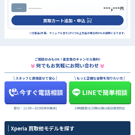
---,---
---
---------
円
買取カート追加・申込
※付属品(外箱、マニュアル含む)が1つ以上欠品の場合約5%の減額になります。
ご相談のみもOK ! 査定後のキャンセル無料!
何でもお気軽にお問い合わせ
スタッフと直接話せて安心
もっと正確な金額を知りたい方
受付： 11:00〜20:00(年中無休)
24時間受付/20時以降は翌日順次対応
Xperia 買取他モデルを探す