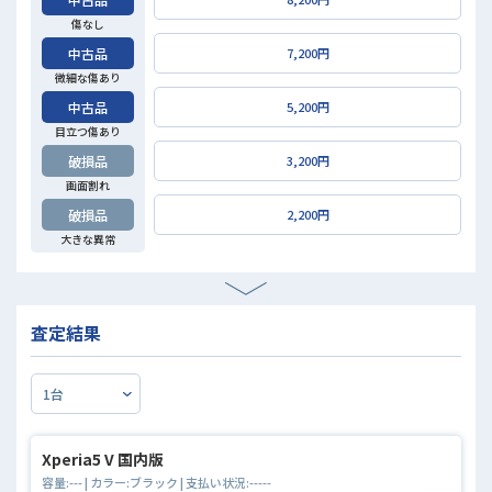
傷なし
中古品
7,200円
微細な傷あり
中古品
5,200円
目立つ傷あり
破損品
3,200円
画面割れ
破損品
2,200円
大きな異常
査定結果
Xperia5 V 国内版
容量:
---
| カラー:
ブラック
| 支払い状況:
-----