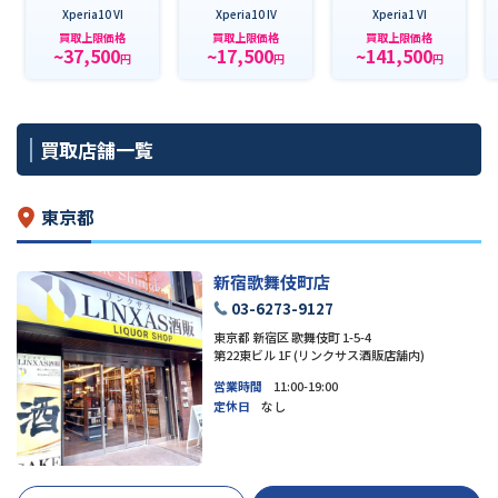
Xperia10 VI
Xperia10 IV
Xperia1 VI
買取上限価格
買取上限価格
買取上限価格
~37,500
~17,500
~141,500
円
円
円
買取店舗一覧
東京都
新宿歌舞伎町店
03-6273-9127
東京都 新宿区 歌舞伎町 1-5-4
第22東ビル 1F (リンクサス酒販店舗内)
営業時間
11:00-19:00
定休日
なし