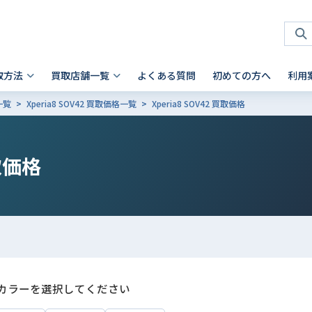
取方法
買取店舗一覧
よくある質問
初めての方へ
利用
一覧
Xperia8 SOV42 買取価格一覧
Xperia8 SOV42 買取価格
タブレット 買取
店頭買取
神奈川県
お客様の声
スマホを高く売るコツ
ノートパソコン 買取
法人買取
兵庫県
故障品の買取について
iPhone 買取前確認ポイント
Android製品の初期化方法
Android製品 買取の注意点
Pad
- Mac
 横浜関内店
- 神戸三宮店
取価格
alaxy Tab
- Surface
iaomi
の他ブランド
カラーを選択してください