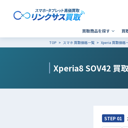
買取商品を探す
買
TOP
スマホ 買取価格一覧
Xperia 買取価格
スマホ 買取
郵送買取
東京
発送前の確認事項
キャリア別SIMロック解除
Apple製品の初期化方法
- iPhone
- 新宿歌舞伎町店
- i
-
Xperia8 SOV42
買
- Xperia
- 品川 ウィング高輪店
- G
- Galaxy
- X
- Pixel
そ
- AQUOS
その他ブランド
STEP 01