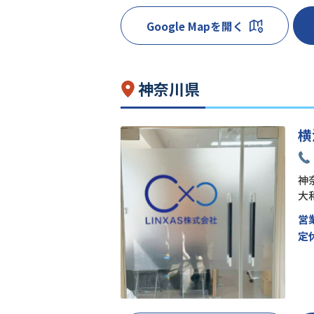
Google Mapを開く
神奈川県
横
神奈
大
営
定