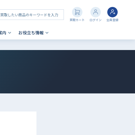
買取カート
ログイン
会員登録
案内
お役立ち情報
その他 買取
店舗一覧
iPhone 買取の注意点
- AppleWatch
- AirPods
- PlayStation
- NintendoSwitch
- Nintendo 3DS
- Xbox