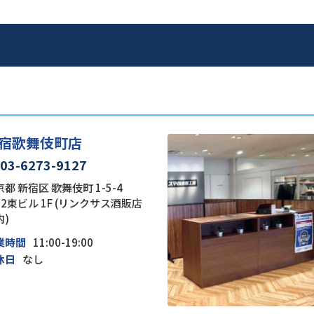
宿歌舞伎町店
03-6273-9127
都 新宿区 歌舞伎町 1-5-4
22東ビル 1F (リンクサス酒販店
内)
業時間
11:00-19:00
休日
なし