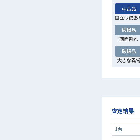
中古品
目立つ傷あ
破損品
画面割れ
破損品
大きな異
査定結果