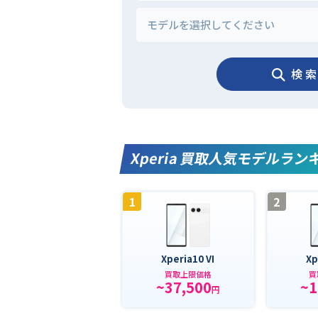
検 索
Xperia 買取人気モデルラン
1
2
Xperia10 VI
Xp
買取上限価格
買
~37,500
~1
円