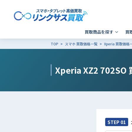
買取商品を探す
買
TOP
スマホ 買取価格一覧
Xperia 買取価格
スマホ 買取
郵送買取
東京
発送前の確認事項
キャリア別SIMロック解除
Apple製品の初期化方法
- iPhone
- 新宿歌舞伎町店
- i
-
Xperia XZ2 702SO
- Xperia
- 品川 ウィング高輪店
- G
- Galaxy
- X
- Pixel
そ
- AQUOS
その他ブランド
STEP 01