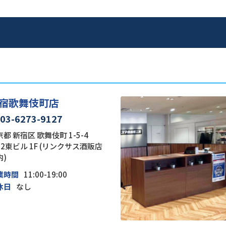
宿歌舞伎町店
03-6273-9127
都 新宿区 歌舞伎町 1-5-4
22東ビル 1F (リンクサス酒販店
内)
業時間
11:00-19:00
休日
なし