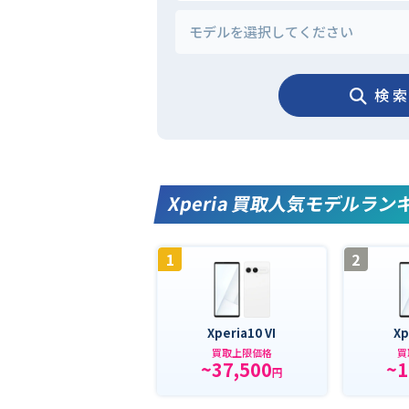
検 索
Xperia 買取人気モデルラン
1
2
Xperia10 VI
Xp
買取上限価格
買
~37,500
~1
円