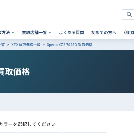
取方法
買取店舗一覧
よくある質問
初めての方へ
利用
一覧
XZ2 買取価格一覧
Xperia XZ2 702SO 買取価格
タブレット 買取
店頭買取
神奈川県
お客様の声
スマホを高く売るコツ
ノートパソコン 買取
法人買取
兵庫県
故障品の買取について
iPhone 買取前確認ポイント
Android製品の初期化方法
Android製品 買取の注意点
Pad
- Mac
 横浜関内店
- 神戸三宮店
買取価格
alaxy Tab
- Surface
iaomi
の他ブランド
カラーを選択してください