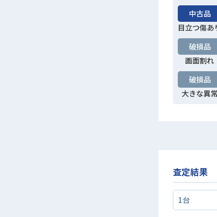
中古品
目立つ傷あ
破損品
画面割れ
破損品
大きな異
査定結果