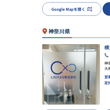
Google Mapを開く
神奈川県
横
神奈
大
営
定