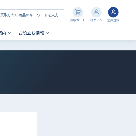
買取カート
ログイン
会員登録
案内
お役立ち情報
その他 買取
店舗一覧
iPhone 買取の注意点
- AppleWatch
- AirPods
- PlayStation
- NintendoSwitch
- Nintendo 3DS
- Xbox