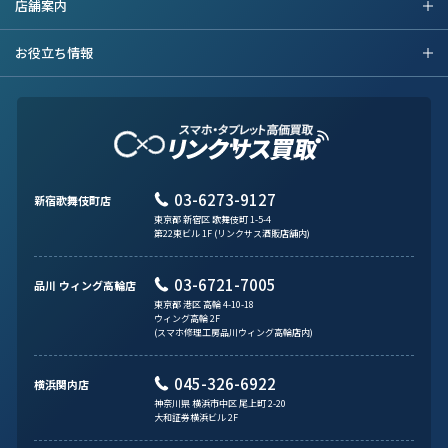
店舗案内
お役立ち情報
03-6273-9127
新宿歌舞伎町店
東京都 新宿区 歌舞伎町 1-5-4
第22東ビル 1F (リンクサス酒販店舗内)
03-6721-7005
品川 ウィング高輪店
東京都 港区 高輪 4-10-18
ウィング高輪 2F
(スマホ修理工房品川ウィング高輪店内)
045-326-6922
横浜関内店
神奈川県 横浜市中区 尾上町 2-20
大和証券横浜ビル 2F