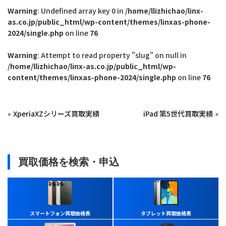
Warning
: Undefined array key 0 in
/home/llizhichao/linx-
as.co.jp/public_html/wp-content/themes/linxas-phone-
2024/single.php
on line
76
Warning
: Attempt to read property "slug" on null in
/home/llizhichao/linx-as.co.jp/public_html/wp-
content/themes/linxas-phone-2024/single.php
on line
76
«
XperiaXZシリーズ買取実績
iPad 第5世代買取実績
»
買取価格を検索・申込
スマートフォン買取価格表
タブレット買取価格表