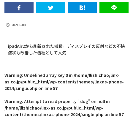
2021.5.08
ipadAir2から刷新された機種。ディスプレイの反射などの不快
症状も改善した機種として人気
Warning
: Undefined array key 0 in
/home/llizhichao/linx-
as.co.jp/public_html/wp-content/themes/linxas-phone-
2024/single.php
on line
57
Warning
: Attempt to read property "slug" on null in
/home/llizhichao/linx-as.co.jp/public_html/wp-
content/themes/linxas-phone-2024/single.php
on line
57