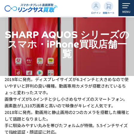
MENU
ログイン
買取カート
SHARP AQUOS シリーズの
スマホ・iPhone買取店舗一
覧
2019年に発売。ディスプレイサイズが6.2インチと大きめなので使
いやすいと評判の良い機種。動画専用カメラが搭載されているち
ょっと変わったスマホ。
画像サイズが5.0インチと少し小さめなサイズのスマートフォン。
画素数が1,310万画素と高いので映像がキレイと人気です。
2018年に発売。動画用と静止画用の2つのカメラを搭載した機種と
して話題となりました。
手に馴染みやすい丸みを帯びたフォルムが特徴。5.5インチサイズ
で指紋認証・顔認証に対応。