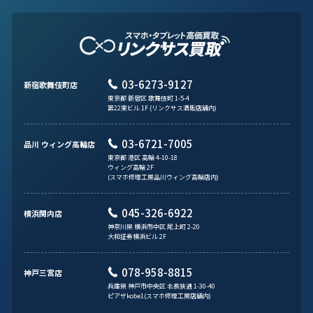
03-6273-9127
新宿歌舞伎町店
東京都 新宿区 歌舞伎町 1-5-4
第22東ビル 1F (リンクサス酒販店舗内)
03-6721-7005
品川 ウィング高輪店
東京都 港区 高輪 4-10-18
ウィング高輪 2F
(スマホ修理工房品川ウィング高輪店内)
045-326-6922
横浜関内店
神奈川県 横浜市中区 尾上町 2-20
大和証券横浜ビル 2F
078-958-8815
神戸三宮店
兵庫県 神戸市中央区 北長狭通 1-30-40
ピアザkobe1(スマホ修理工房店舗内)