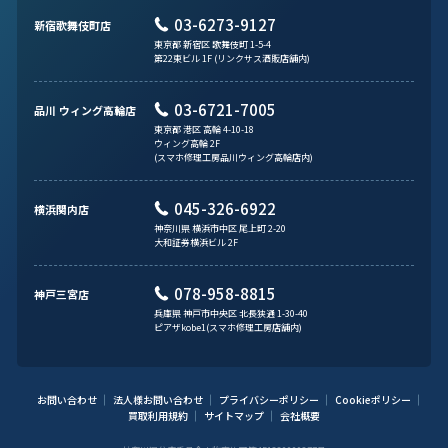
03-6273-9127
新宿歌舞伎町店
東京都 新宿区 歌舞伎町 1-5-4
第22東ビル 1F (リンクサス酒販店舗内)
03-6721-7005
品川 ウィング高輪店
東京都 港区 高輪 4-10-18
ウィング高輪 2F
(スマホ修理工房品川ウィング高輪店内)
045-326-6922
横浜関内店
神奈川県 横浜市中区 尾上町 2-20
大和証券横浜ビル 2F
078-958-8815
神戸三宮店
兵庫県 神戸市中央区 北長狭通 1-30-40
ピアザkobe1(スマホ修理工房店舗内)
お問い合わせ
法人様お問い合わせ
プライバシーポリシー
Cookieポリシー
買取利用規約
サイトマップ
会社概要