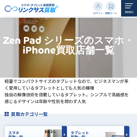
MENU
ログイン
買取カート
Zen Pad シリーズのスマホ・
iPhone買取店舗一覧
軽量でコンパクトサイズのタブレットなので、ビジネスマンが多
く愛用しているタブレットとしても人気の機種
独自の解像技術を搭載しているタブレット。シンプルで高級感を
感じるデザインは年齢や性別を問わず人気
買取カテゴリ一覧
スマホ
タブレット
買取一覧
買取一覧