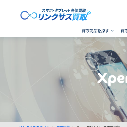
買取商品を探す
買
スマホ 買取
郵送買取
東京
発送前の確認事項
キャリア別SIMロック解除
Apple製品の初期化方法
- iPhone
- 新宿歌舞伎町店
- i
-
- Xperia
- 品川 ウィング高輪店
- G
Xp
- Galaxy
- X
- Pixel
そ
- AQUOS
その他ブランド