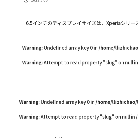
6.5インチのディスプレイサイズは、Xperiaシ
Warning
: Undefined array key 0 in
/home/llizhicha
Warning
: Attempt to read property "slug" on null i
Warning
: Undefined array key 0 in
/home/llizhichao/
Warning
: Attempt to read property "slug" on null in