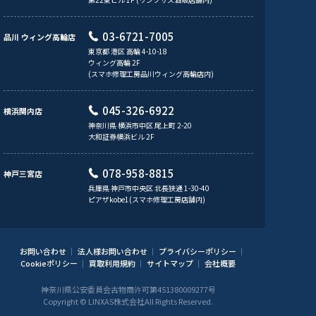
03-6721-7005
品川 ウィング高輪店
東京都 港区 高輪 4-10-18
ウィング高輪 2F
(スマホ修理工房品川ウィング高輪店内)
045-326-6922
横浜関内店
神奈川県 横浜市中区 尾上町 2-20
大和証券横浜ビル 2F
078-958-8815
神戸三宮店
兵庫県 神戸市中央区 北長狭通 1-30-40
ピアザkobe1(スマホ修理工房店舗内)
お問い合わせ
法人様お問い合わせ
プライバシーポリシー
Cookieポリシー
買取利用規約
サイトマップ
会社概要
神奈川県公安委員会古物商许可第451380009277号
Copyright © LINXAS株式会社All Rights Reserved.