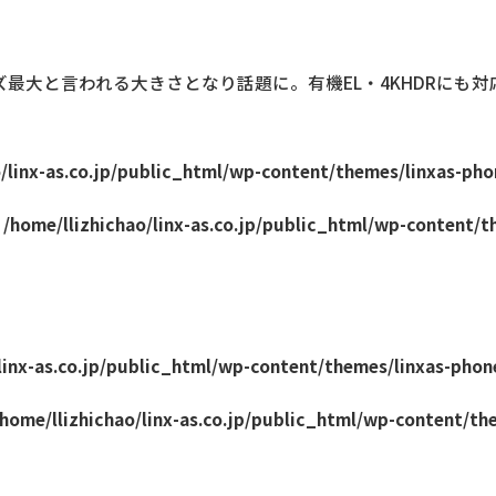
リーズ最大と言われる大きさとなり話題に。有機EL・4KHDRにも
o/linx-as.co.jp/public_html/wp-content/themes/linxas-pho
n
/home/llizhichao/linx-as.co.jp/public_html/wp-content/t
linx-as.co.jp/public_html/wp-content/themes/linxas-phon
/home/llizhichao/linx-as.co.jp/public_html/wp-content/th