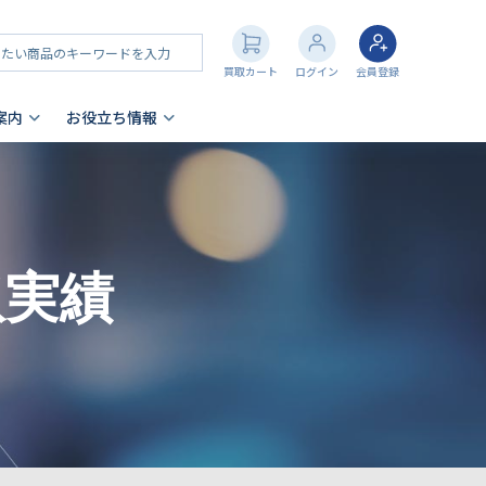
買取カート
ログイン
会員登録
案内
お役立ち情報
その他買取
店舗一覧
iPhone買取の注意点
- AppleWatch
- AirPods
取実績
- PlayStation
- NintendoSwitch