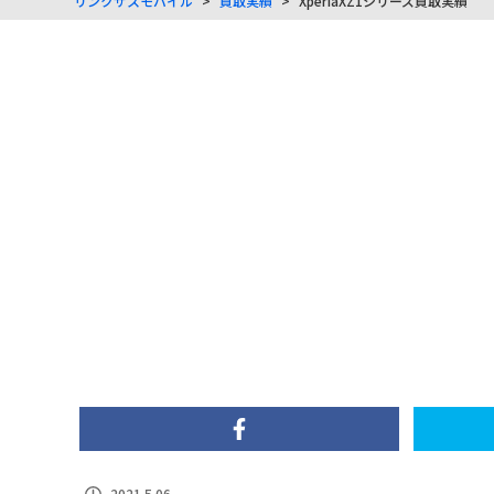
リンクサスモバイル
>
買取実績
>
XperiaXZ1シリーズ買取実績
2021.5.06