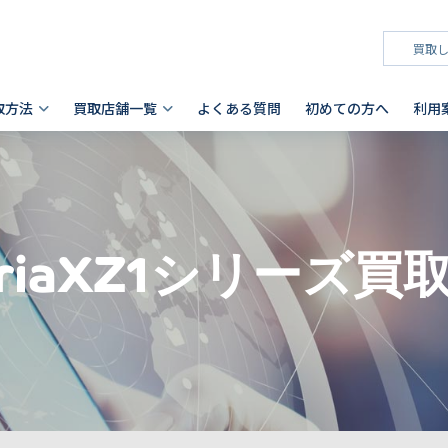
取方法
買取店舗一覧
よくある質問
初めての方へ
利用
タブレット買取
店頭買取
神奈川県
お客様の声
スマホを高く売るコツ
ノートパソコン買取
法人買取
兵庫県
故障品の買取について
iPhone買取前確認ポイント
Android製品の初期化方法
Android製品買取の注意点
Pad
- Mac
 横浜関内店
- 神戸三宮店
alaxy Tab
- Surface
eriaXZ1シリーズ買
iaomi
の他ブランド