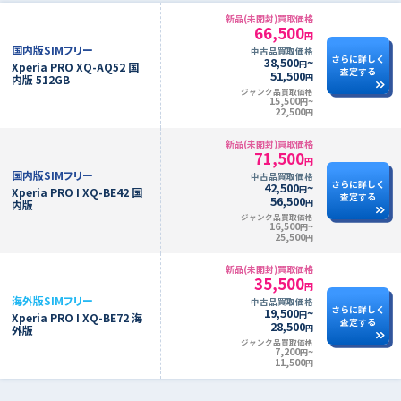
新品(未開封)買取価格
66,500
円
国内版SIMフリー
中古品買取価格
さらに詳しく
38,500
~
円
Xperia PRO XQ-AQ52 国
査定する
51,500
円
内版 512GB
ジャンク品買取価格
15,500
~
円
22,500
円
新品(未開封)買取価格
71,500
円
国内版SIMフリー
中古品買取価格
さらに詳しく
42,500
~
円
Xperia PRO I XQ-BE42 国
査定する
56,500
円
内版
ジャンク品買取価格
16,500
~
円
25,500
円
新品(未開封)買取価格
35,500
円
海外版SIMフリー
中古品買取価格
さらに詳しく
19,500
~
円
Xperia PRO I XQ-BE72 海
査定する
28,500
円
外版
ジャンク品買取価格
7,200
~
円
11,500
円