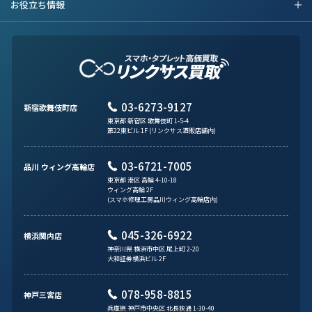
お役立ち情報
03-6273-9127
新宿歌舞伎町店
東京都 新宿区 歌舞伎町 1-5-4
第22東ビル 1F (リンクサス酒販店舗内)
03-6721-7005
品川 ウィング高輪店
東京都 港区 高輪 4-10-18
ウィング高輪 2F
(スマホ修理工房品川ウィング高輪店内)
045-326-6922
横浜関内店
神奈川県 横浜市中区 尾上町 2-20
大和証券横浜ビル 2F
078-958-8815
神戸三宮店
兵庫県 神戸市中央区 北長狭通 1-30-40