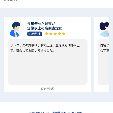
長年使った端末が
想像以上の高額査定に！
30代男性
リンクサスの買取は丁寧で迅速。査定額も期待以上
自宅から
で、安心してお願いできました。
も丁寧で
2024年01月
ご相談のみもOK ! 査定後のキャンセル無料 !