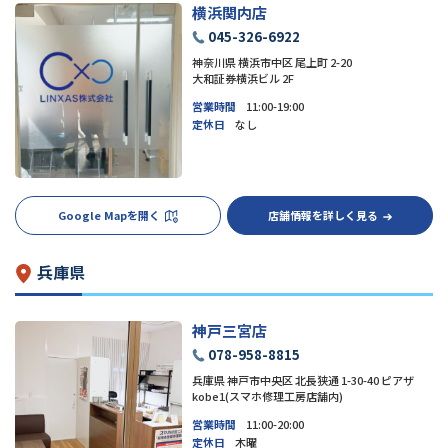
横浜関内店
045-326-6922
神奈川県 横浜市中区 尾上町 2-20
大和証券横浜ビル 2F
営業時間
11:00-19:00
定休日
なし
Google Mapを開く
店舗情報を詳しく見る
兵庫県
神戸三宮店
078-958-8815
兵庫県 神戸市中央区 北長狭通 1-30-40 ピアザ
kobe1(スマホ修理工房店舗内)
営業時間
11:00-20:00
定休日
木曜