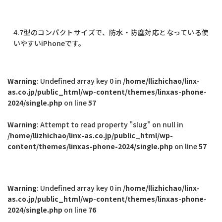
4.7型のコンパクトサイズで、防水・防塵対応となっている使
いやすいiPhoneです。
Warning
: Undefined array key 0 in
/home/llizhichao/linx-
as.co.jp/public_html/wp-content/themes/linxas-phone-
2024/single.php
on line
57
Warning
: Attempt to read property "slug" on null in
/home/llizhichao/linx-as.co.jp/public_html/wp-
content/themes/linxas-phone-2024/single.php
on line
57
Warning
: Undefined array key 0 in
/home/llizhichao/linx-
as.co.jp/public_html/wp-content/themes/linxas-phone-
2024/single.php
on line
76