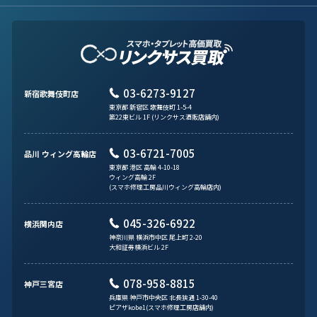
03-6273-9127
新宿歌舞伎町店
東京都 新宿区 歌舞伎町 1-5-4
第22東ビル 1F (リンクサス酒販店舗内)
03-6721-7005
品川 ウィング高輪店
東京都 港区 高輪 4-10-18
ウィング高輪 2F
(スマホ修理工房品川ウィング高輪店内)
045-326-6922
横浜関内店
神奈川県 横浜市中区 尾上町 2-20
大和証券横浜ビル 2F
078-958-8815
神戸三宮店
兵庫県 神戸市中央区 北長狭通 1-30-40
ピアザkobe1(スマホ修理工房店舗内)